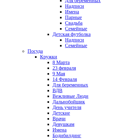
Для беременных
Надписи
Имена
Парные
Свадьба
Семейные
Детская футболка
Надписи
Семейные
Посуда
Кружки
8 Марта
23 февраля
9 Мая
14 Февраля
Для беременных
ВДВ
Вежливые Люди
Дальнобойщик
День учителя
Детские
Врачи
Девушкам
Имена
Бодибилдинг