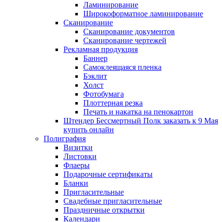
Ламинирование
Широкоформатное ламинирование
Сканирование
Сканирование документов
Сканирование чертежей
Рекламная продукция
Баннер
Самоклеящаяся пленка
Бэклит
Холст
Фотобумага
Плоттерная резка
Печать и накатка на пенокартон
Штендер Бессмертный Полк заказать к 9 Мая
купить онлайн
Полиграфия
Визитки
Листовки
Флаеры
Подарочные сертификаты
Бланки
Пригласительные
Свадебные пригласительные
Праздничные открытки
Календари