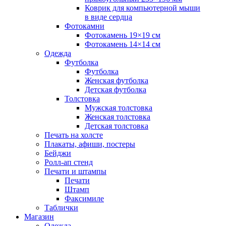
Коврик для компьютерной мыши
в виде сердца
Фотокамни
Фотокамень 19×19 см
Фотокамень 14×14 см
Одежда
Футболка
Футболка
Женская футболка
Детская футболка
Толстовка
Мужская толстовка
Женская толстовка
Детская толстовка
Печать на холсте
Плакаты, афиши, постеры
Бейджи
Ролл-ап стенд
Печати и штампы
Печати
Штамп
Факсимиле
Таблички
Магазин
Одежда