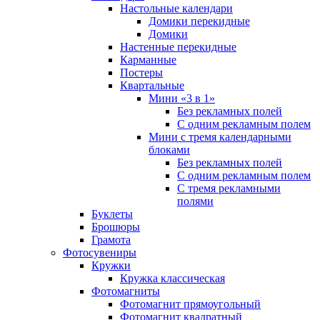
Настольные календари
Домики перекидные
Домики
Настенные перекидные
Карманные
Постеры
Квартальные
Мини «3 в 1»
Без рекламных полей
С одним рекламным полем
Мини с тремя календарными
блоками
Без рекламных полей
С одним рекламным полем
С тремя рекламными
полями
Буклеты
Брошюры
Грамота
Фотосувениры
Кружки
Кружка классическая
Фотомагниты
Фотомагнит прямоугольный
Фотомагнит квадратный