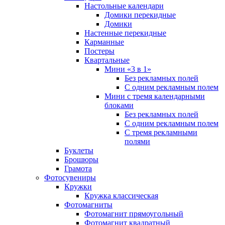
Настольные календари
Домики перекидные
Домики
Настенные перекидные
Карманные
Постеры
Квартальные
Мини «3 в 1»
Без рекламных полей
С одним рекламным полем
Мини с тремя календарными
блоками
Без рекламных полей
С одним рекламным полем
С тремя рекламными
полями
Буклеты
Брошюры
Грамота
Фотосувениры
Кружки
Кружка классическая
Фотомагниты
Фотомагнит прямоугольный
Фотомагнит квадратный