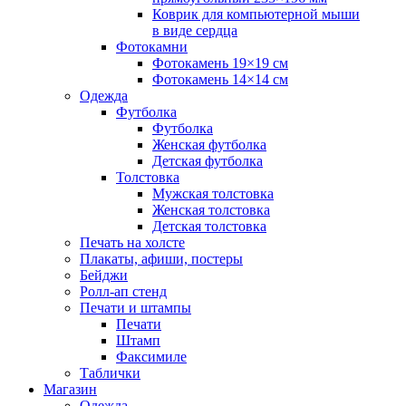
Коврик для компьютерной мыши
в виде сердца
Фотокамни
Фотокамень 19×19 см
Фотокамень 14×14 см
Одежда
Футболка
Футболка
Женская футболка
Детская футболка
Толстовка
Мужская толстовка
Женская толстовка
Детская толстовка
Печать на холсте
Плакаты, афиши, постеры
Бейджи
Ролл-ап стенд
Печати и штампы
Печати
Штамп
Факсимиле
Таблички
Магазин
Одежда