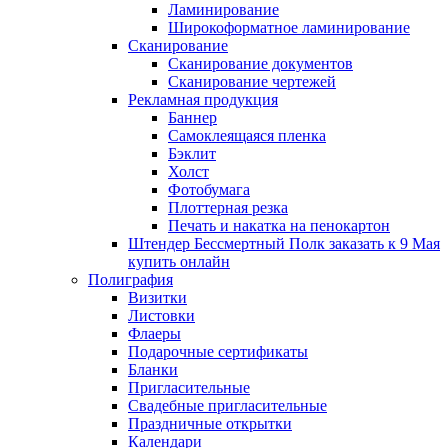
Ламинирование
Широкоформатное ламинирование
Сканирование
Сканирование документов
Сканирование чертежей
Рекламная продукция
Баннер
Самоклеящаяся пленка
Бэклит
Холст
Фотобумага
Плоттерная резка
Печать и накатка на пенокартон
Штендер Бессмертный Полк заказать к 9 Мая
купить онлайн
Полиграфия
Визитки
Листовки
Флаеры
Подарочные сертификаты
Бланки
Пригласительные
Свадебные пригласительные
Праздничные открытки
Календари