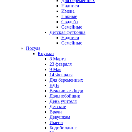
Для беременных
Надписи
Имена
Парные
Свадьба
Семейные
Детская футболка
Надписи
Семейные
Посуда
Кружки
8 Марта
23 февраля
9 Мая
14 Февраля
Для беременных
ВДВ
Вежливые Люди
Дальнобойщик
День учителя
Детские
Врачи
Девушкам
Имена
Бодибилдинг