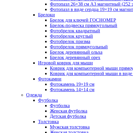
Фотопазл 26×38 см А3 магнитный (252 
Фотопазл в виде сердца 19×19 см магни
Брелоки
Брелок для ключей ГОСНОМЕР
Брелок-подвеска прямоугольный
Фотобрелок квадратный
Фотобрелок круглый
Фотобрелок призма
Фотобрелок прямоугольный
Брелок деревянный ольха
Брелок деревянный орех
Игровой коврик для мыши
Коврик для компьютерной мыши прямо
Коврик для компьютерной мыши в виде
Фотокамни
Фотокамень 19×19 см
Фотокамень 14×14 см
Одежда
Футболка
Футболка
Женская футболка
Детская футболка
Толстовка
Мужская толстовка
Женская толстовка