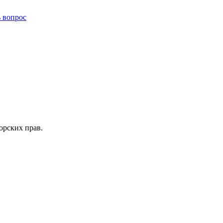
ь вопрос
орских прав.