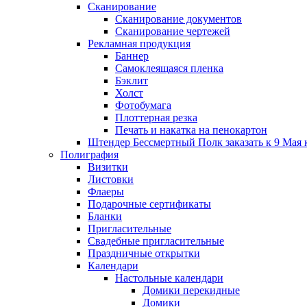
Сканирование
Сканирование документов
Сканирование чертежей
Рекламная продукция
Баннер
Самоклеящаяся пленка
Бэклит
Холст
Фотобумага
Плоттерная резка
Печать и накатка на пенокартон
Штендер Бессмертный Полк заказать к 9 Мая 
Полиграфия
Визитки
Листовки
Флаеры
Подарочные сертификаты
Бланки
Пригласительные
Свадебные пригласительные
Праздничные открытки
Календари
Настольные календари
Домики перекидные
Домики