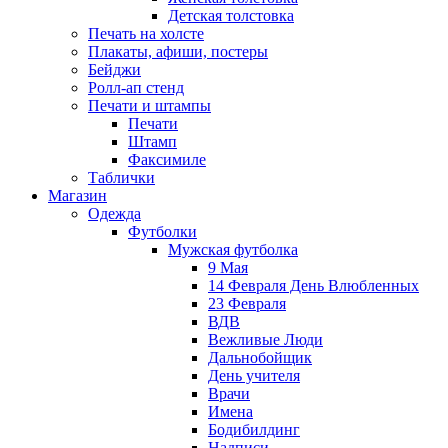
Детская толстовка
Печать на холсте
Плакаты, афиши, постеры
Бейджи
Ролл-ап стенд
Печати и штампы
Печати
Штамп
Факсимиле
Таблички
Магазин
Одежда
Футболки
Мужская футболка
9 Мая
14 Февраля День Влюбленных
23 Февраля
ВДВ
Вежливые Люди
Дальнобойщик
День учителя
Врачи
Имена
Бодибилдинг
Надписи