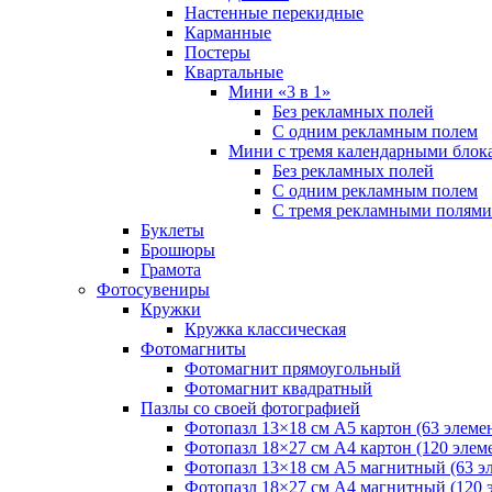
Настенные перекидные
Карманные
Постеры
Квартальные
Мини «3 в 1»
Без рекламных полей
С одним рекламным полем
Мини с тремя календарными блок
Без рекламных полей
С одним рекламным полем
С тремя рекламными полями
Буклеты
Брошюры
Грамота
Фотосувениры
Кружки
Кружка классическая
Фотомагниты
Фотомагнит прямоугольный
Фотомагнит квадратный
Пазлы со своей фотографией
Фотопазл 13×18 см А5 картон (63 элеме
Фотопазл 18×27 см А4 картон (120 элем
Фотопазл 13×18 см А5 магнитный (63 э
Фотопазл 18×27 см А4 магнитный (120 