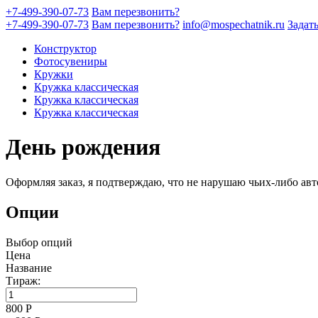
+7-499-390-07-73
Вам перезвонить?
+7-499-390-07-73
Вам перезвонить?
info@mospechatnik.ru
Задат
Конструктор
Фотосувениры
Кружки
Кружка классическая
Кружка классическая
Кружка классическая
День рождения
Оформляя заказ, я подтверждаю, что не нарушаю чьих-либо авт
Опции
Выбор опций
Цена
Название
Тираж:
800
Р