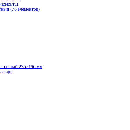
элемента)
тный (76 элементов)
угольный 235×196 мм
 сердца