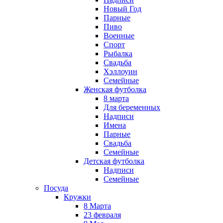
Новый Год
Парные
Пиво
Военные
Спорт
Рыбалка
Свадьба
Хэллоуин
Семейные
Женская футболка
8 марта
Для беременных
Надписи
Имена
Парные
Свадьба
Семейные
Детская футболка
Надписи
Семейные
Посуда
Кружки
8 Марта
23 февраля