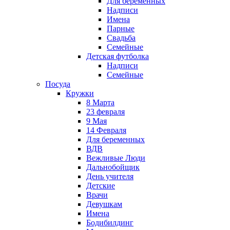
Для беременных
Надписи
Имена
Парные
Свадьба
Семейные
Детская футболка
Надписи
Семейные
Посуда
Кружки
8 Марта
23 февраля
9 Мая
14 Февраля
Для беременных
ВДВ
Вежливые Люди
Дальнобойщик
День учителя
Детские
Врачи
Девушкам
Имена
Бодибилдинг