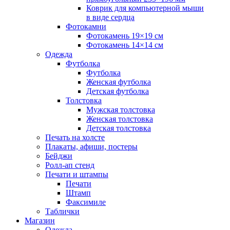
Коврик для компьютерной мыши
в виде сердца
Фотокамни
Фотокамень 19×19 см
Фотокамень 14×14 см
Одежда
Футболка
Футболка
Женская футболка
Детская футболка
Толстовка
Мужская толстовка
Женская толстовка
Детская толстовка
Печать на холсте
Плакаты, афиши, постеры
Бейджи
Ролл-ап стенд
Печати и штампы
Печати
Штамп
Факсимиле
Таблички
Магазин
Одежда