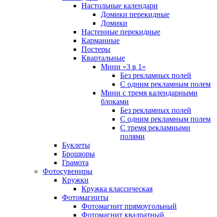
Настольные календари
Домики перекидные
Домики
Настенные перекидные
Карманные
Постеры
Квартальные
Мини «3 в 1»
Без рекламных полей
С одним рекламным полем
Мини с тремя календарными
блоками
Без рекламных полей
С одним рекламным полем
С тремя рекламными
полями
Буклеты
Брошюры
Грамота
Фотосувениры
Кружки
Кружка классическая
Фотомагниты
Фотомагнит прямоугольный
Фотомагнит квадратный