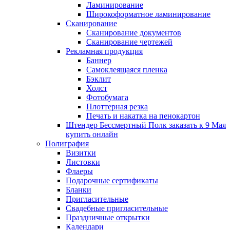
Ламинирование
Широкоформатное ламинирование
Сканирование
Сканирование документов
Сканирование чертежей
Рекламная продукция
Баннер
Самоклеящаяся пленка
Бэклит
Холст
Фотобумага
Плоттерная резка
Печать и накатка на пенокартон
Штендер Бессмертный Полк заказать к 9 Мая
купить онлайн
Полиграфия
Визитки
Листовки
Флаеры
Подарочные сертификаты
Бланки
Пригласительные
Свадебные пригласительные
Праздничные открытки
Календари