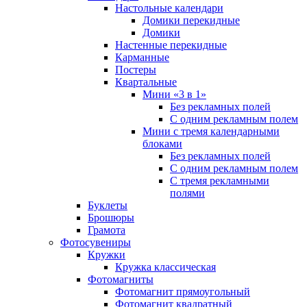
Настольные календари
Домики перекидные
Домики
Настенные перекидные
Карманные
Постеры
Квартальные
Мини «3 в 1»
Без рекламных полей
С одним рекламным полем
Мини с тремя календарными
блоками
Без рекламных полей
С одним рекламным полем
С тремя рекламными
полями
Буклеты
Брошюры
Грамота
Фотосувениры
Кружки
Кружка классическая
Фотомагниты
Фотомагнит прямоугольный
Фотомагнит квадратный