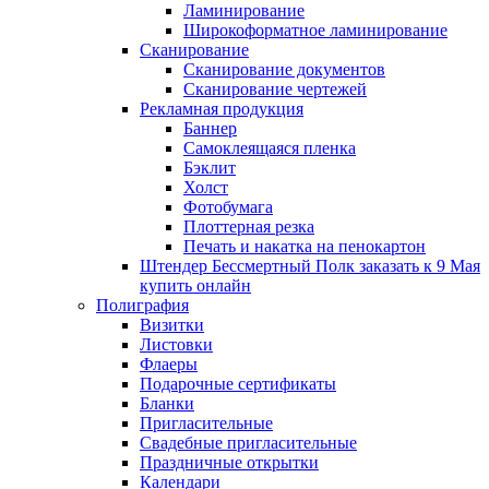
Ламинирование
Широкоформатное ламинирование
Сканирование
Сканирование документов
Сканирование чертежей
Рекламная продукция
Баннер
Самоклеящаяся пленка
Бэклит
Холст
Фотобумага
Плоттерная резка
Печать и накатка на пенокартон
Штендер Бессмертный Полк заказать к 9 Мая
купить онлайн
Полиграфия
Визитки
Листовки
Флаеры
Подарочные сертификаты
Бланки
Пригласительные
Свадебные пригласительные
Праздничные открытки
Календари