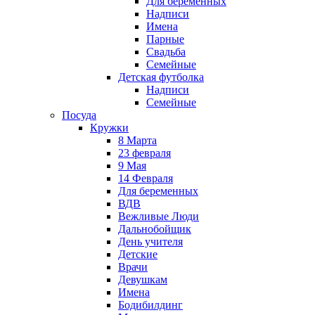
Для беременных
Надписи
Имена
Парные
Свадьба
Семейные
Детская футболка
Надписи
Семейные
Посуда
Кружки
8 Марта
23 февраля
9 Мая
14 Февраля
Для беременных
ВДВ
Вежливые Люди
Дальнобойщик
День учителя
Детские
Врачи
Девушкам
Имена
Бодибилдинг