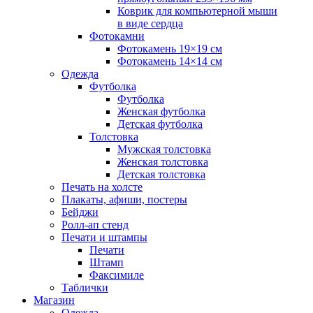
Коврик для компьютерной мыши
в виде сердца
Фотокамни
Фотокамень 19×19 см
Фотокамень 14×14 см
Одежда
Футболка
Футболка
Женская футболка
Детская футболка
Толстовка
Мужская толстовка
Женская толстовка
Детская толстовка
Печать на холсте
Плакаты, афиши, постеры
Бейджи
Ролл-ап стенд
Печати и штампы
Печати
Штамп
Факсимиле
Таблички
Магазин
Одежда