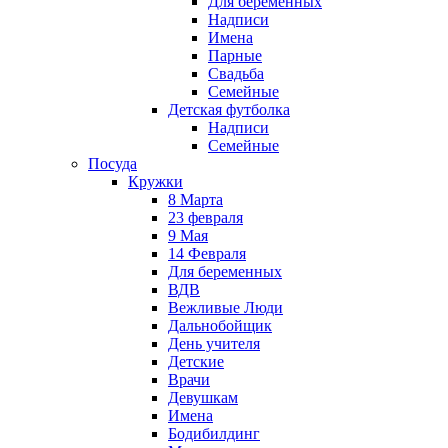
Для беременных
Надписи
Имена
Парные
Свадьба
Семейные
Детская футболка
Надписи
Семейные
Посуда
Кружки
8 Марта
23 февраля
9 Мая
14 Февраля
Для беременных
ВДВ
Вежливые Люди
Дальнобойщик
День учителя
Детские
Врачи
Девушкам
Имена
Бодибилдинг