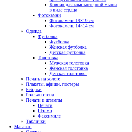
Коврик для компьютерной мыши
в виде сердца
Фотокамни
Фотокамень 19×19 см
Фотокамень 14×14 см
Одежда
Футболка
Футболка
Женская футболка
Детская футболка
Толстовка
Мужская толстовка
Женская толстовка
Детская толстовка
Печать на холсте
Плакаты, афиши, постеры
Бейджи
Ролл-ап стенд
Печати и штампы
Печати
Штамп
Факсимиле
Таблички
Магазин
Одежда