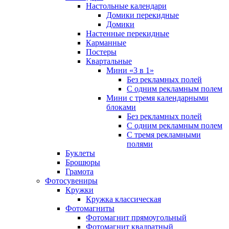
Настольные календари
Домики перекидные
Домики
Настенные перекидные
Карманные
Постеры
Квартальные
Мини «3 в 1»
Без рекламных полей
С одним рекламным полем
Мини с тремя календарными
блоками
Без рекламных полей
С одним рекламным полем
С тремя рекламными
полями
Буклеты
Брошюры
Грамота
Фотосувениры
Кружки
Кружка классическая
Фотомагниты
Фотомагнит прямоугольный
Фотомагнит квадратный