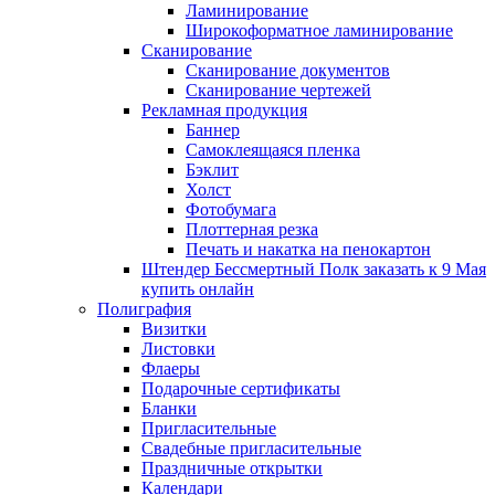
Ламинирование
Широкоформатное ламинирование
Сканирование
Сканирование документов
Сканирование чертежей
Рекламная продукция
Баннер
Самоклеящаяся пленка
Бэклит
Холст
Фотобумага
Плоттерная резка
Печать и накатка на пенокартон
Штендер Бессмертный Полк заказать к 9 Мая
купить онлайн
Полиграфия
Визитки
Листовки
Флаеры
Подарочные сертификаты
Бланки
Пригласительные
Свадебные пригласительные
Праздничные открытки
Календари