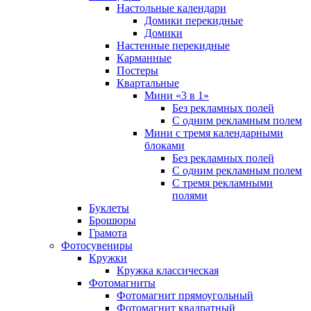
Настольные календари
Домики перекидные
Домики
Настенные перекидные
Карманные
Постеры
Квартальные
Мини «3 в 1»
Без рекламных полей
С одним рекламным полем
Мини с тремя календарными
блоками
Без рекламных полей
С одним рекламным полем
С тремя рекламными
полями
Буклеты
Брошюры
Грамота
Фотосувениры
Кружки
Кружка классическая
Фотомагниты
Фотомагнит прямоугольный
Фотомагнит квадратный