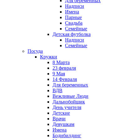
Для беременных
Надписи
Имена
Парные
Свадьба
Семейные
Детская футболка
Надписи
Семейные
Посуда
Кружки
8 Марта
23 февраля
9 Мая
14 Февраля
Для беременных
ВДВ
Вежливые Люди
Дальнобойщик
День учителя
Детские
Врачи
Девушкам
Имена
Бодибилдинг