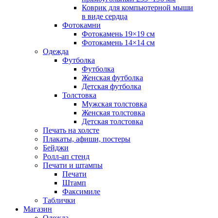
Коврик для компьютерной мыши
в виде сердца
Фотокамни
Фотокамень 19×19 см
Фотокамень 14×14 см
Одежда
Футболка
Футболка
Женская футболка
Детская футболка
Толстовка
Мужская толстовка
Женская толстовка
Детская толстовка
Печать на холсте
Плакаты, афиши, постеры
Бейджи
Ролл-ап стенд
Печати и штампы
Печати
Штамп
Факсимиле
Таблички
Магазин
Одежда