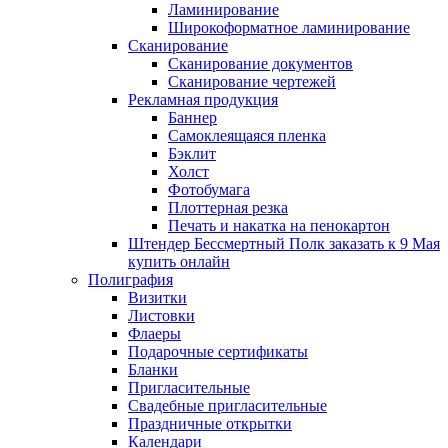
Ламинирование
Широкоформатное ламинирование
Сканирование
Сканирование документов
Сканирование чертежей
Рекламная продукция
Баннер
Самоклеящаяся пленка
Бэклит
Холст
Фотобумага
Плоттерная резка
Печать и накатка на пенокартон
Штендер Бессмертный Полк заказать к 9 Мая
купить онлайн
Полиграфия
Визитки
Листовки
Флаеры
Подарочные сертификаты
Бланки
Пригласительные
Свадебные пригласительные
Праздничные открытки
Календари