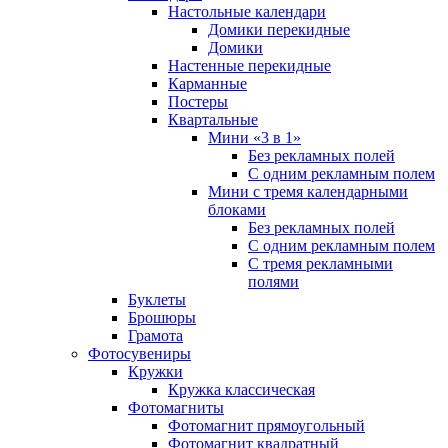
Настольные календари
Домики перекидные
Домики
Настенные перекидные
Карманные
Постеры
Квартальные
Мини «3 в 1»
Без рекламных полей
С одним рекламным полем
Мини с тремя календарными
блоками
Без рекламных полей
С одним рекламным полем
С тремя рекламными
полями
Буклеты
Брошюры
Грамота
Фотосувениры
Кружки
Кружка классическая
Фотомагниты
Фотомагнит прямоугольный
Фотомагнит квадратный