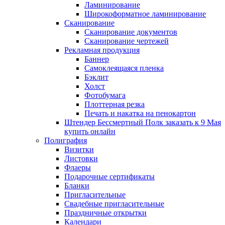
Ламинирование
Широкоформатное ламинирование
Сканирование
Сканирование документов
Сканирование чертежей
Рекламная продукция
Баннер
Самоклеящаяся пленка
Бэклит
Холст
Фотобумага
Плоттерная резка
Печать и накатка на пенокартон
Штендер Бессмертный Полк заказать к 9 Мая
купить онлайн
Полиграфия
Визитки
Листовки
Флаеры
Подарочные сертификаты
Бланки
Пригласительные
Свадебные пригласительные
Праздничные открытки
Календари