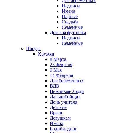
Для беременных
Надписи
Имена
Парные
Свадьба
Семейные
Детская футболка
Надписи
Семейные
Посуда
Кружки
8 Марта
23 февраля
9 Мая
14 Февраля
Для беременных
ВДВ
Вежливые Люди
Дальнобойщик
День учителя
Детские
Врачи
Девушкам
Имена
Бодибилдинг