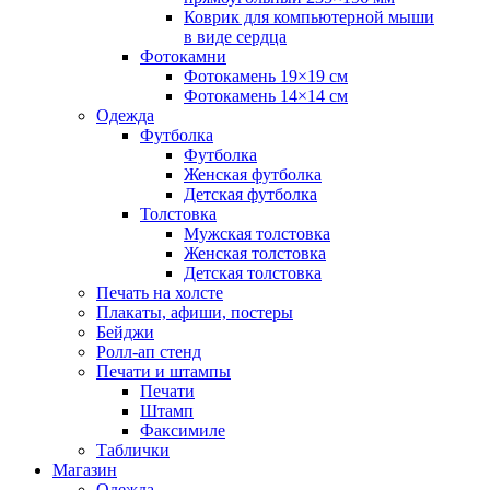
Коврик для компьютерной мыши
в виде сердца
Фотокамни
Фотокамень 19×19 см
Фотокамень 14×14 см
Одежда
Футболка
Футболка
Женская футболка
Детская футболка
Толстовка
Мужская толстовка
Женская толстовка
Детская толстовка
Печать на холсте
Плакаты, афиши, постеры
Бейджи
Ролл-ап стенд
Печати и штампы
Печати
Штамп
Факсимиле
Таблички
Магазин
Одежда