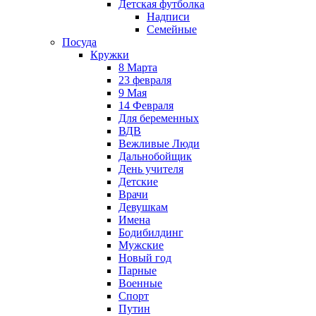
Детская футболка
Надписи
Семейные
Посуда
Кружки
8 Марта
23 февраля
9 Мая
14 Февраля
Для беременных
ВДВ
Вежливые Люди
Дальнобойщик
День учителя
Детские
Врачи
Девушкам
Имена
Бодибилдинг
Мужские
Новый год
Парные
Военные
Спорт
Путин