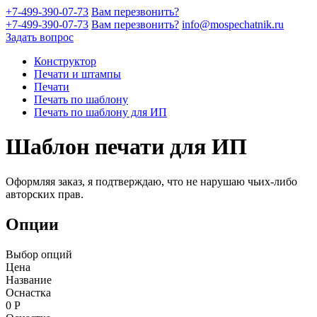
+7-499-390-07-73
Вам перезвонить?
+7-499-390-07-73
Вам перезвонить?
info@mospechatnik.ru
Задать вопрос
Конструктор
Печати и штампы
Печати
Печать по шаблону
Печать по шаблону для ИП
Шаблон печати для ИП
Оформляя заказ, я подтверждаю, что не нарушаю чьих-либо
авторских прав.
Опции
Выбор опций
Цена
Название
Оснастка
0
Р