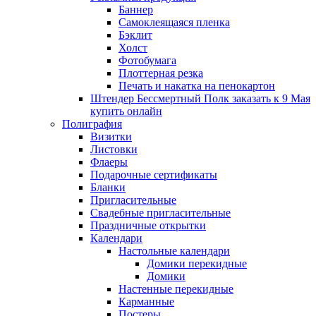
Баннер
Самоклеящаяся пленка
Бэклит
Холст
Фотобумага
Плоттерная резка
Печать и накатка на пенокартон
Штендер Бессмертный Полк заказать к 9 Мая
купить онлайн
Полиграфия
Визитки
Листовки
Флаеры
Подарочные сертификаты
Бланки
Пригласительные
Свадебные пригласительные
Праздничные открытки
Календари
Настольные календари
Домики перекидные
Домики
Настенные перекидные
Карманные
Постеры