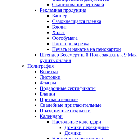
Сканирование чертежей
Рекламная продукция
Баннер
Самоклеящаяся пленка
Бэклит
Холст
Фотобумага
Плоттерная резка
Печать и накатка на пенокартон
Штендер Бессмертный Полк заказать к 9 Мая
купить онлайн
Полиграфия
Визитки
Листовки
Флаеры
Подарочные сертификаты
Бланки
Пригласительные
Свадебные пригласительные
Праздничные открытки
Календари
Настольные календари
Домики перекидные
Домики
Настенные перекидные