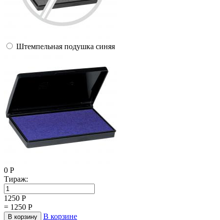
Штемпельная подушка синяя
0
Р
Тираж:
1250
Р
=
1250
Р
В корзине
В корзину