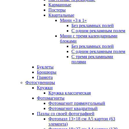
Карманные
Постеры
Квартальные
Мини «3 в 1»
Без рекламных полей
С одним рекламным полем
Мини с тремя календарными
блоками
Без рекламных полей
С одним рекламным полем
С тремя рекламными
полями
Буклеты
Брошюры
Грамота
Фотосувениры
Кружки
Кружка классическая
Фотомагниты
Фотомагнит прямоугольный
Фотомагнит квадратный
Пазлы со своей фотографией
Фотопазл 13×18 см А5 картон (63
элемента)