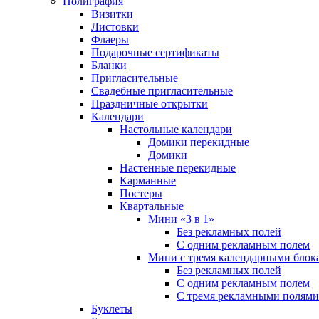
Полиграфия
Визитки
Листовки
Флаеры
Подарочные сертификаты
Бланки
Пригласительные
Свадебные пригласительные
Праздничные открытки
Календари
Настольные календари
Домики перекидные
Домики
Настенные перекидные
Карманные
Постеры
Квартальные
Мини «3 в 1»
Без рекламных полей
С одним рекламным полем
Мини с тремя календарными блок
Без рекламных полей
С одним рекламным полем
С тремя рекламными полями
Буклеты