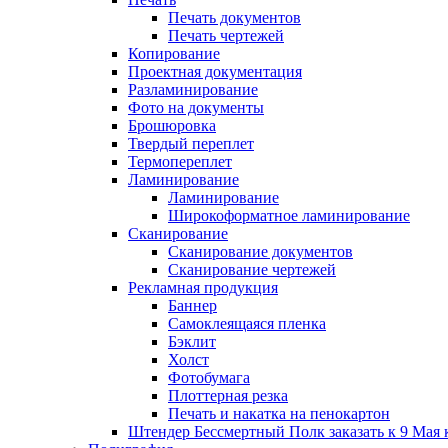
Печать документов
Печать чертежей
Копирование
Проектная документация
Разламинирование
Фото на документы
Брошюровка
Твердый переплет
Термопереплет
Ламинирование
Ламинирование
Широкоформатное ламинирование
Сканирование
Сканирование документов
Сканирование чертежей
Рекламная продукция
Баннер
Самоклеящаяся пленка
Бэклит
Холст
Фотобумага
Плоттерная резка
Печать и накатка на пенокартон
Штендер Бессмертный Полк заказать к 9 Мая 