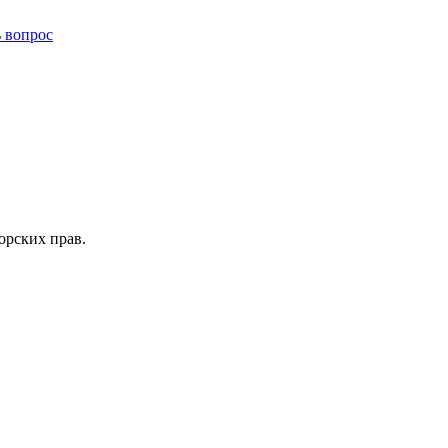
ь вопрос
орских прав.