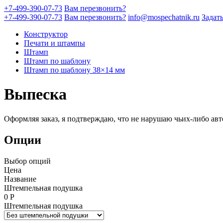
+7-499-390-07-73
Вам перезвонить?
+7-499-390-07-73
Вам перезвонить?
info@mospechatnik.ru
Задат
Конструктор
Печати и штампы
Штамп
Штамп по шаблону
Штамп по шаблону 38×14 мм
Выпеска
Оформляя заказ, я подтверждаю, что не нарушаю чьих-либо авт
Опции
Выбор опций
Цена
Название
Штемпельная подушка
0
Р
Штемпельная подушка