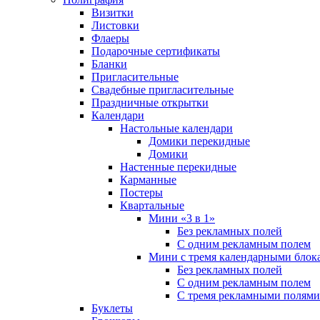
Визитки
Листовки
Флаеры
Подарочные сертификаты
Бланки
Пригласительные
Свадебные пригласительные
Праздничные открытки
Календари
Настольные календари
Домики перекидные
Домики
Настенные перекидные
Карманные
Постеры
Квартальные
Мини «3 в 1»
Без рекламных полей
С одним рекламным полем
Мини с тремя календарными блок
Без рекламных полей
С одним рекламным полем
С тремя рекламными полями
Буклеты