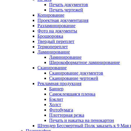
Печать документов
Печать чертежей
Копирование
Проектная документация
Разламинирование
Фото на документы
Брошюровка
Твердый переплет
Термопереплет
Ламинирование
Ламинирование
Широкоформатное ламинирование
Сканирование
Сканирование документов
Сканирование чертежей
Рекламная продукция
Баннер
Самоклеящаяся пленка
Бэклит
Холст
Фотобумага
Плоттерная резка
Печать и накатка на пенокартон
Штендер Бессмертный Полк заказать к 9 Мая 
Полиграфия