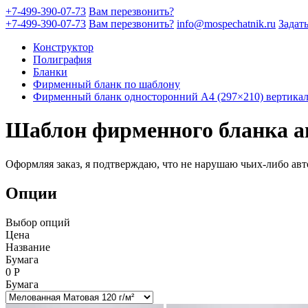
+7-499-390-07-73
Вам перезвонить?
+7-499-390-07-73
Вам перезвонить?
info@mospechatnik.ru
Задат
Конструктор
Полиграфия
Бланки
Фирменный бланк по шаблону
Фирменный бланк односторонний A4 (297×210) вертика
Шаблон фирменного бланка а
Оформляя заказ, я подтверждаю, что не нарушаю чьих-либо авт
Опции
Выбор опций
Цена
Название
Бумага
0
Р
Бумага