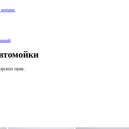
ь вопрос
льный
втомойки
орских прав.