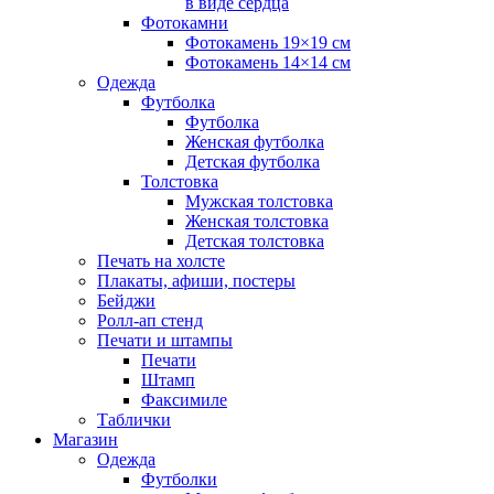
в виде сердца
Фотокамни
Фотокамень 19×19 см
Фотокамень 14×14 см
Одежда
Футболка
Футболка
Женская футболка
Детская футболка
Толстовка
Мужская толстовка
Женская толстовка
Детская толстовка
Печать на холсте
Плакаты, афиши, постеры
Бейджи
Ролл-ап стенд
Печати и штампы
Печати
Штамп
Факсимиле
Таблички
Магазин
Одежда
Футболки