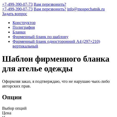
+7-499-390-07-73
Вам перезвонить?
+7-499-390-07-73
Вам перезвонить?
info@mospechatnik.ru
Задать вопрос
Конструктор
Полиграфия
Бланки
Фирменный бланк по шаблону
Фирменный бланк односторонний A4 (297×210)
вертикальный
Шаблон фирменного бланка
для ателье одежды
Оформляя заказ, я подтверждаю, что не нарушаю чьих-либо
авторских прав.
Опции
Выбор опций
Цена