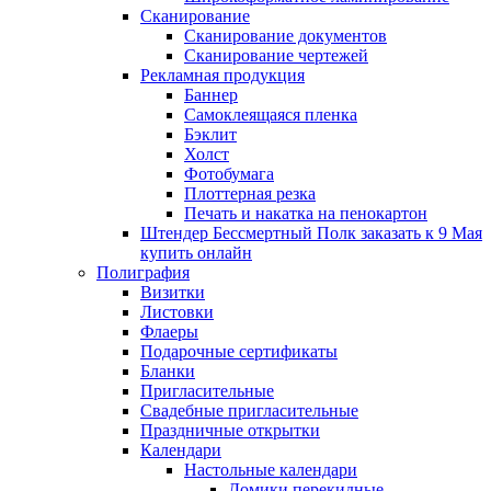
Сканирование
Сканирование документов
Сканирование чертежей
Рекламная продукция
Баннер
Самоклеящаяся пленка
Бэклит
Холст
Фотобумага
Плоттерная резка
Печать и накатка на пенокартон
Штендер Бессмертный Полк заказать к 9 Мая
купить онлайн
Полиграфия
Визитки
Листовки
Флаеры
Подарочные сертификаты
Бланки
Пригласительные
Свадебные пригласительные
Праздничные открытки
Календари
Настольные календари
Домики перекидные