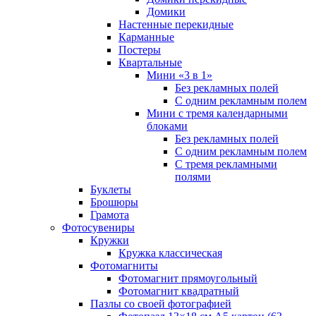
Домики
Настенные перекидные
Карманные
Постеры
Квартальные
Мини «3 в 1»
Без рекламных полей
С одним рекламным полем
Мини с тремя календарными
блоками
Без рекламных полей
С одним рекламным полем
С тремя рекламными
полями
Буклеты
Брошюры
Грамота
Фотосувениры
Кружки
Кружка классическая
Фотомагниты
Фотомагнит прямоугольный
Фотомагнит квадратный
Пазлы со своей фотографией