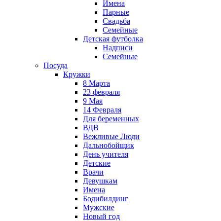
Имена
Парные
Свадьба
Семейные
Детская футболка
Надписи
Семейные
Посуда
Кружки
8 Марта
23 февраля
9 Мая
14 Февраля
Для беременных
ВДВ
Вежливые Люди
Дальнобойщик
День учителя
Детские
Врачи
Девушкам
Имена
Бодибилдинг
Мужские
Новый год