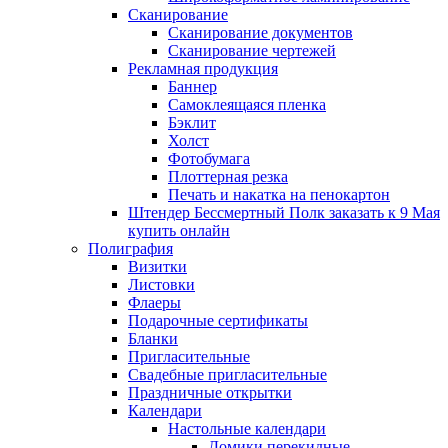
Сканирование
Сканирование документов
Сканирование чертежей
Рекламная продукция
Баннер
Самоклеящаяся пленка
Бэклит
Холст
Фотобумага
Плоттерная резка
Печать и накатка на пенокартон
Штендер Бессмертный Полк заказать к 9 Мая
купить онлайн
Полиграфия
Визитки
Листовки
Флаеры
Подарочные сертификаты
Бланки
Пригласительные
Свадебные пригласительные
Праздничные открытки
Календари
Настольные календари
Домики перекидные