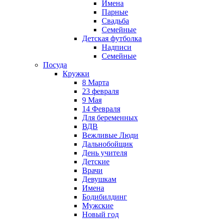
Имена
Парные
Свадьба
Семейные
Детская футболка
Надписи
Семейные
Посуда
Кружки
8 Марта
23 февраля
9 Мая
14 Февраля
Для беременных
ВДВ
Вежливые Люди
Дальнобойщик
День учителя
Детские
Врачи
Девушкам
Имена
Бодибилдинг
Мужские
Новый год