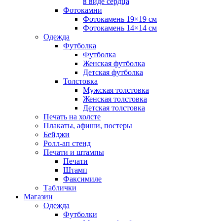
в виде сердца
Фотокамни
Фотокамень 19×19 см
Фотокамень 14×14 см
Одежда
Футболка
Футболка
Женская футболка
Детская футболка
Толстовка
Мужская толстовка
Женская толстовка
Детская толстовка
Печать на холсте
Плакаты, афиши, постеры
Бейджи
Ролл-ап стенд
Печати и штампы
Печати
Штамп
Факсимиле
Таблички
Магазин
Одежда
Футболки