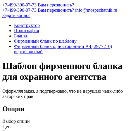
+7-499-390-07-73
Вам перезвонить?
+7-499-390-07-73
Вам перезвонить?
info@mospechatnik.ru
Задать вопрос
Конструктор
Полиграфия
Бланки
Фирменный бланк по шаблону
Фирменный бланк односторонний A4 (297×210)
вертикальный
Шаблон фирменного бланка
для охранного агентства
Оформляя заказ, я подтверждаю, что не нарушаю чьих-либо
авторских прав.
Опции
Выбор опций
Цена