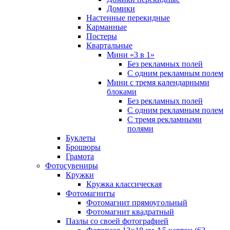
Домики
Настенные перекидные
Карманные
Постеры
Квартальные
Мини «3 в 1»
Без рекламных полей
С одним рекламным полем
Мини с тремя календарными
блоками
Без рекламных полей
С одним рекламным полем
С тремя рекламными
полями
Буклеты
Брошюры
Грамота
Фотосувениры
Кружки
Кружка классическая
Фотомагниты
Фотомагнит прямоугольный
Фотомагнит квадратный
Пазлы со своей фотографией