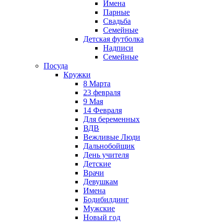
Имена
Парные
Свадьба
Семейные
Детская футболка
Надписи
Семейные
Посуда
Кружки
8 Марта
23 февраля
9 Мая
14 Февраля
Для беременных
ВДВ
Вежливые Люди
Дальнобойщик
День учителя
Детские
Врачи
Девушкам
Имена
Бодибилдинг
Мужские
Новый год