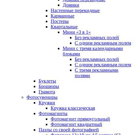
Домики
Настенные перекидные
Карманные
Постеры
Квартальные
Мини «3 в 1»
Без рекламных полей
С одним рекламным полем
Мини с тремя календарными
блоками
Без рекламных полей
С одним рекламным полем
С тремя рекламными
полями
Буклеты
Брошюры
Грамота
Фотосувениры
Кружки
Кружка классическая
Фотомагниты
Фотомагнит прямоугольный
Фотомагнит квадратный
Пазлы со своей фотографией