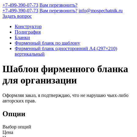
+7-499-390-07-73
Вам перезвонить?
+7-499-390-07-73
Вам перезвонить?
info@mospechatnik.ru
Задать вопрос
Конструктор
Полиграфия
Бланки
Фирменный бланк по шаблону
Фирменный бланк односторонний A4 (297×210)
вертикальный
Шаблон фирменного бланка
для организации
Оформляя заказ, я подтверждаю, что не нарушаю чьих-либо
авторских прав.
Опции
Выбор опций
Цена