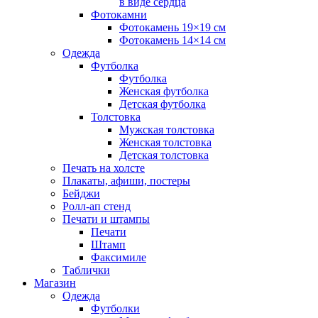
в виде сердца
Фотокамни
Фотокамень 19×19 см
Фотокамень 14×14 см
Одежда
Футболка
Футболка
Женская футболка
Детская футболка
Толстовка
Мужская толстовка
Женская толстовка
Детская толстовка
Печать на холсте
Плакаты, афиши, постеры
Бейджи
Ролл-ап стенд
Печати и штампы
Печати
Штамп
Факсимиле
Таблички
Магазин
Одежда
Футболки