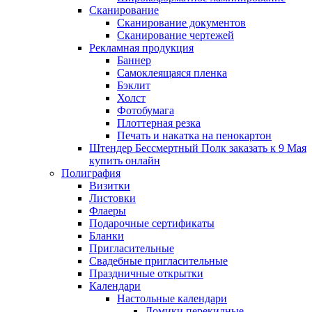
Сканирование
Сканирование документов
Сканирование чертежей
Рекламная продукция
Баннер
Самоклеящаяся пленка
Бэклит
Холст
Фотобумага
Плоттерная резка
Печать и накатка на пенокартон
Штендер Бессмертный Полк заказать к 9 Мая
купить онлайн
Полиграфия
Визитки
Листовки
Флаеры
Подарочные сертификаты
Бланки
Пригласительные
Свадебные пригласительные
Праздничные открытки
Календари
Настольные календари
Домики перекидные