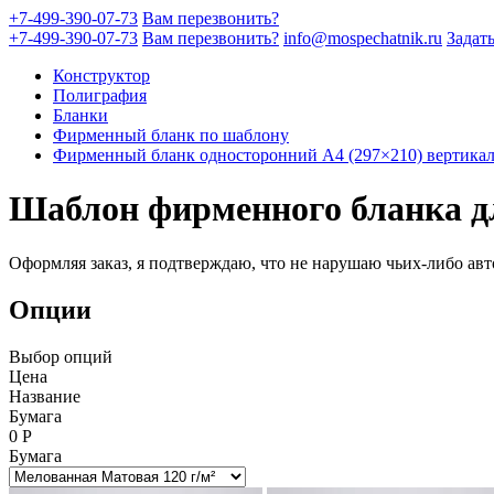
+7-499-390-07-73
Вам перезвонить?
+7-499-390-07-73
Вам перезвонить?
info@mospechatnik.ru
Задат
Конструктор
Полиграфия
Бланки
Фирменный бланк по шаблону
Фирменный бланк односторонний A4 (297×210) вертика
Шаблон фирменного бланка д
Оформляя заказ, я подтверждаю, что не нарушаю чьих-либо авт
Опции
Выбор опций
Цена
Название
Бумага
0
Р
Бумага