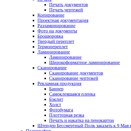
Печать документов
Печать чертежей
Копирование
Проектная документация
Разламинирование
Фото на документы
Брошюровка
Твердый переплет
Термопереплет
Ламинирование
Ламинирование
Широкоформатное ламинирование
Сканирование
Сканирование документов
Сканирование чертежей
Рекламная продукция
Баннер
Самоклеящаяся пленка
Бэклит
Холст
Фотобумага
Плоттерная резка
Печать и накатка на пенокартон
Штендер Бессмертный Полк заказать к 9 Мая 
Полиграфия