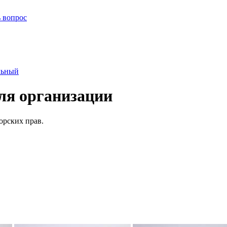
ь вопрос
льный
ля организации
орских прав.