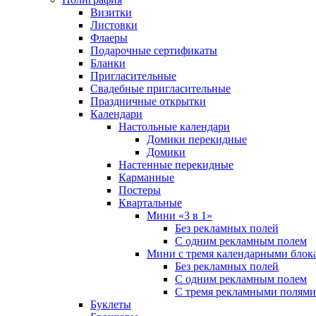
Визитки
Листовки
Флаеры
Подарочные сертификаты
Бланки
Пригласительные
Свадебные пригласительные
Праздничные открытки
Календари
Настольные календари
Домики перекидные
Домики
Настенные перекидные
Карманные
Постеры
Квартальные
Мини «3 в 1»
Без рекламных полей
С одним рекламным полем
Мини с тремя календарными блок
Без рекламных полей
С одним рекламным полем
С тремя рекламными полями
Буклеты