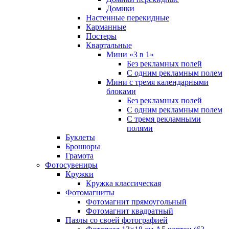
Домики
Настенные перекидные
Карманные
Постеры
Квартальные
Мини «3 в 1»
Без рекламных полей
С одним рекламным полем
Мини с тремя календарными
блоками
Без рекламных полей
С одним рекламным полем
С тремя рекламными
полями
Буклеты
Брошюры
Грамота
Фотосувениры
Кружки
Кружка классическая
Фотомагниты
Фотомагнит прямоугольный
Фотомагнит квадратный
Пазлы со своей фотографией