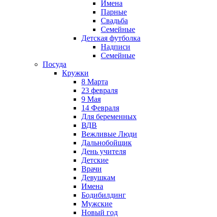
Имена
Парные
Свадьба
Семейные
Детская футболка
Надписи
Семейные
Посуда
Кружки
8 Марта
23 февраля
9 Мая
14 Февраля
Для беременных
ВДВ
Вежливые Люди
Дальнобойщик
День учителя
Детские
Врачи
Девушкам
Имена
Бодибилдинг
Мужские
Новый год