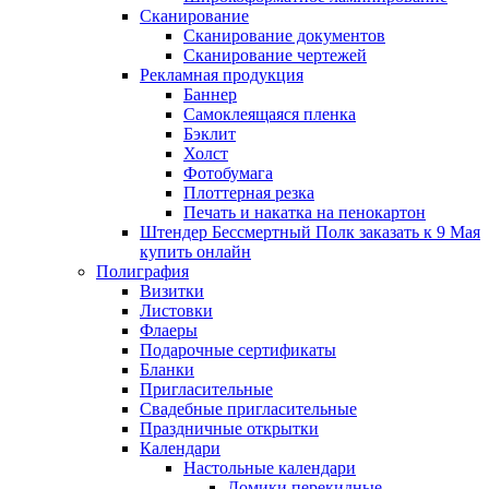
Сканирование
Сканирование документов
Сканирование чертежей
Рекламная продукция
Баннер
Самоклеящаяся пленка
Бэклит
Холст
Фотобумага
Плоттерная резка
Печать и накатка на пенокартон
Штендер Бессмертный Полк заказать к 9 Мая
купить онлайн
Полиграфия
Визитки
Листовки
Флаеры
Подарочные сертификаты
Бланки
Пригласительные
Свадебные пригласительные
Праздничные открытки
Календари
Настольные календари
Домики перекидные