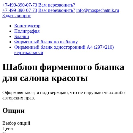
+7-499-390-07-73
Вам перезвонить?
+7-499-390-07-73
Вам перезвонить?
info@mospechatnik.ru
Задать вопрос
Конструктор
Полиграфия
Бланки
Фирменный бланк по шаблону
Фирменный бланк односторонний A4 (297×210)
вертикальный
Шаблон фирменного бланка
для салона красоты
Оформляя заказ, я подтверждаю, что не нарушаю чьих-либо
авторских прав.
Опции
Выбор опций
Цена