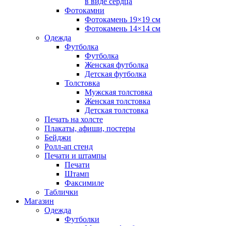
в виде сердца
Фотокамни
Фотокамень 19×19 см
Фотокамень 14×14 см
Одежда
Футболка
Футболка
Женская футболка
Детская футболка
Толстовка
Мужская толстовка
Женская толстовка
Детская толстовка
Печать на холсте
Плакаты, афиши, постеры
Бейджи
Ролл-ап стенд
Печати и штампы
Печати
Штамп
Факсимиле
Таблички
Магазин
Одежда
Футболки