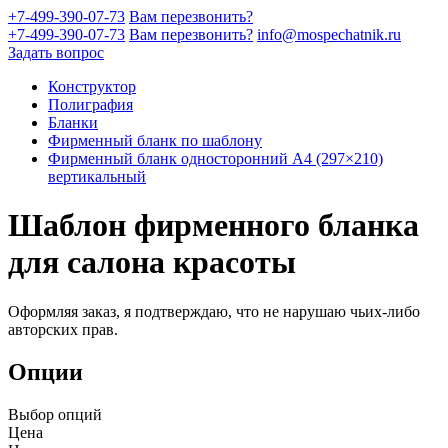
+7-499-390-07-73
Вам перезвонить?
+7-499-390-07-73
Вам перезвонить?
info@mospechatnik.ru
Задать вопрос
Конструктор
Полиграфия
Бланки
Фирменный бланк по шаблону
Фирменный бланк односторонний A4 (297×210)
вертикальный
Шаблон фирменного бланка
для салона красоты
Оформляя заказ, я подтверждаю, что не нарушаю чьих-либо
авторских прав.
Опции
Выбор опций
Цена