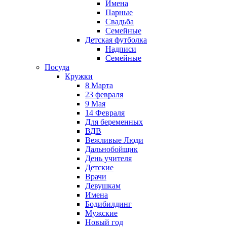
Имена
Парные
Свадьба
Семейные
Детская футболка
Надписи
Семейные
Посуда
Кружки
8 Марта
23 февраля
9 Мая
14 Февраля
Для беременных
ВДВ
Вежливые Люди
Дальнобойщик
День учителя
Детские
Врачи
Девушкам
Имена
Бодибилдинг
Мужские
Новый год