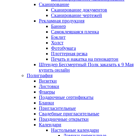
Сканирование
Сканирование документов
Сканирование чертежей
Рекламная продукция
Баннер
Самоклеящаяся пленка
Бэклит
Холст
Фотобумага
Плоттерная резка
Печать и накатка на пенокартон
Штендер Бессмертный Полк заказать к 9 Мая
купить онлайн
Полиграфия
Визитки
Листовки
Флаеры
Подарочные сертификаты
Бланки
Пригласительные
Свадебные пригласительные
Праздничные открытки
Календари
Настольные календари
Домики перекидные