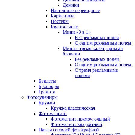
Домики
Настенные перекидные
Карманные
Постеры
Квартальные
Мини «3 в 1»
Без рекламных полей
С одним рекламным полем
Мини с тремя календарными
блоками
Без рекламных полей
С одним рекламным полем
С тремя рекламными
полями
Буклеты
Брошюры
Грамота
Фотосувениры
Кружки
Кружка классическая
Фотомагниты
Фотомагнит прямоугольный
Фотомагнит квадратный
Пазлы со своей фотографией