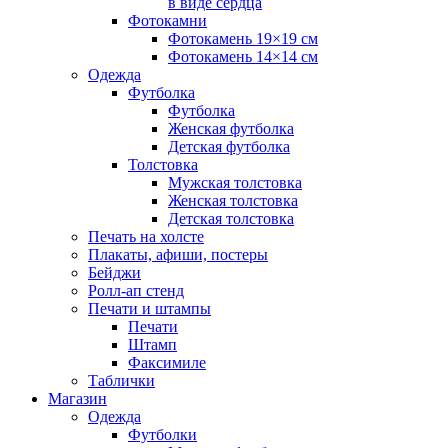
в виде сердца
Фотокамни
Фотокамень 19×19 см
Фотокамень 14×14 см
Одежда
Футболка
Футболка
Женская футболка
Детская футболка
Толстовка
Мужская толстовка
Женская толстовка
Детская толстовка
Печать на холсте
Плакаты, афиши, постеры
Бейджи
Ролл-ап стенд
Печати и штампы
Печати
Штамп
Факсимиле
Таблички
Магазин
Одежда
Футболки