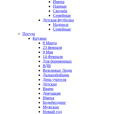
Имена
Парные
Свадьба
Семейные
Детская футболка
Надписи
Семейные
Посуда
Кружки
8 Марта
23 февраля
9 Мая
14 Февраля
Для беременных
ВДВ
Вежливые Люди
Дальнобойщик
День учителя
Детские
Врачи
Девушкам
Имена
Бодибилдинг
Мужские
Новый год