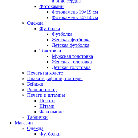
в виде сердца
Фотокамни
Фотокамень 19×19 см
Фотокамень 14×14 см
Одежда
Футболка
Футболка
Женская футболка
Детская футболка
Толстовка
Мужская толстовка
Женская толстовка
Детская толстовка
Печать на холсте
Плакаты, афиши, постеры
Бейджи
Ролл-ап стенд
Печати и штампы
Печати
Штамп
Факсимиле
Таблички
Магазин
Одежда
Футболки