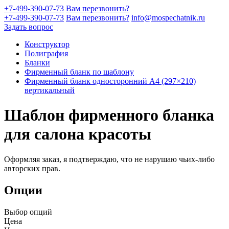
+7-499-390-07-73
Вам перезвонить?
+7-499-390-07-73
Вам перезвонить?
info@mospechatnik.ru
Задать вопрос
Конструктор
Полиграфия
Бланки
Фирменный бланк по шаблону
Фирменный бланк односторонний A4 (297×210)
вертикальный
Шаблон фирменного бланка
для салона красоты
Оформляя заказ, я подтверждаю, что не нарушаю чьих-либо
авторских прав.
Опции
Выбор опций
Цена