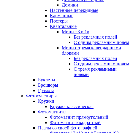
Домики
Настенные перекидные
Карманные
Постеры
Квартальные
Мини «3 в 1»
Без рекламных полей
С одним рекламным полем
Мини с тремя календарными
блоками
Без рекламных полей
С одним рекламным полем
С тремя рекламными
полями
Буклеты
Брошюры
Грамота
Фотосувениры
Кружки
Кружка классическая
Фотомагниты
Фотомагнит прямоугольный
Фотомагнит квадратный
Пазлы со своей фотографией