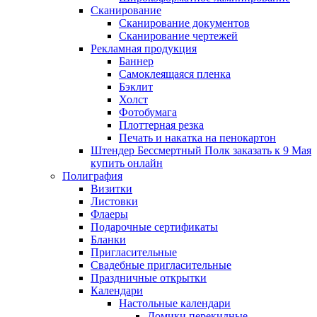
Сканирование
Сканирование документов
Сканирование чертежей
Рекламная продукция
Баннер
Самоклеящаяся пленка
Бэклит
Холст
Фотобумага
Плоттерная резка
Печать и накатка на пенокартон
Штендер Бессмертный Полк заказать к 9 Мая
купить онлайн
Полиграфия
Визитки
Листовки
Флаеры
Подарочные сертификаты
Бланки
Пригласительные
Свадебные пригласительные
Праздничные открытки
Календари
Настольные календари
Домики перекидные