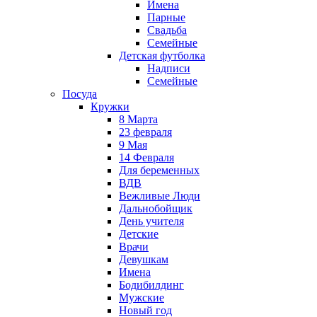
Имена
Парные
Свадьба
Семейные
Детская футболка
Надписи
Семейные
Посуда
Кружки
8 Марта
23 февраля
9 Мая
14 Февраля
Для беременных
ВДВ
Вежливые Люди
Дальнобойщик
День учителя
Детские
Врачи
Девушкам
Имена
Бодибилдинг
Мужские
Новый год