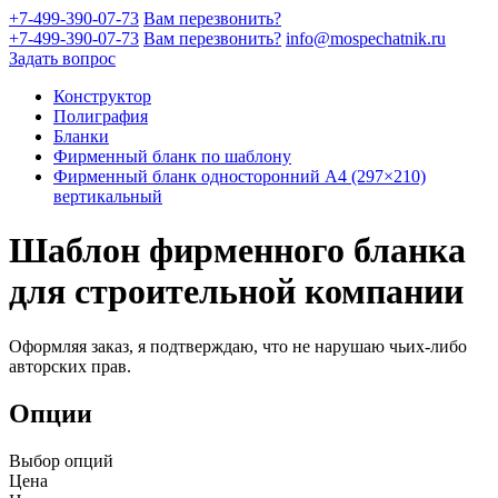
+7-499-390-07-73
Вам перезвонить?
+7-499-390-07-73
Вам перезвонить?
info@mospechatnik.ru
Задать вопрос
Конструктор
Полиграфия
Бланки
Фирменный бланк по шаблону
Фирменный бланк односторонний A4 (297×210)
вертикальный
Шаблон фирменного бланка
для строительной компании
Оформляя заказ, я подтверждаю, что не нарушаю чьих-либо
авторских прав.
Опции
Выбор опций
Цена