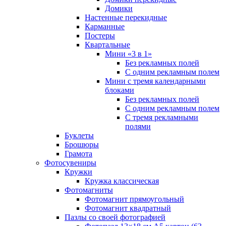
Домики
Настенные перекидные
Карманные
Постеры
Квартальные
Мини «3 в 1»
Без рекламных полей
С одним рекламным полем
Мини с тремя календарными
блоками
Без рекламных полей
С одним рекламным полем
С тремя рекламными
полями
Буклеты
Брошюры
Грамота
Фотосувениры
Кружки
Кружка классическая
Фотомагниты
Фотомагнит прямоугольный
Фотомагнит квадратный
Пазлы со своей фотографией