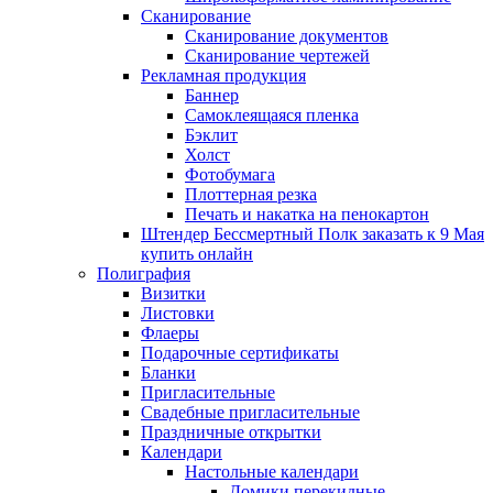
Сканирование
Сканирование документов
Сканирование чертежей
Рекламная продукция
Баннер
Самоклеящаяся пленка
Бэклит
Холст
Фотобумага
Плоттерная резка
Печать и накатка на пенокартон
Штендер Бессмертный Полк заказать к 9 Мая
купить онлайн
Полиграфия
Визитки
Листовки
Флаеры
Подарочные сертификаты
Бланки
Пригласительные
Свадебные пригласительные
Праздничные открытки
Календари
Настольные календари
Домики перекидные