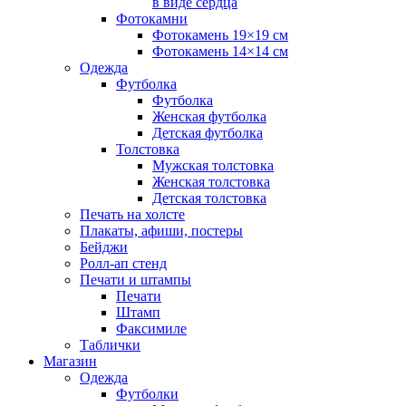
в виде сердца
Фотокамни
Фотокамень 19×19 см
Фотокамень 14×14 см
Одежда
Футболка
Футболка
Женская футболка
Детская футболка
Толстовка
Мужская толстовка
Женская толстовка
Детская толстовка
Печать на холсте
Плакаты, афиши, постеры
Бейджи
Ролл-ап стенд
Печати и штампы
Печати
Штамп
Факсимиле
Таблички
Магазин
Одежда
Футболки