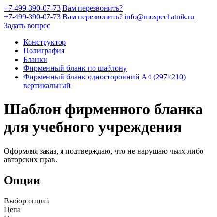
+7-499-390-07-73
Вам перезвонить?
+7-499-390-07-73
Вам перезвонить?
info@mospechatnik.ru
Задать вопрос
Конструктор
Полиграфия
Бланки
Фирменный бланк по шаблону
Фирменный бланк односторонний A4 (297×210)
вертикальный
Шаблон фирменного бланка
для учебного учреждения
Оформляя заказ, я подтверждаю, что не нарушаю чьих-либо
авторских прав.
Опции
Выбор опций
Цена