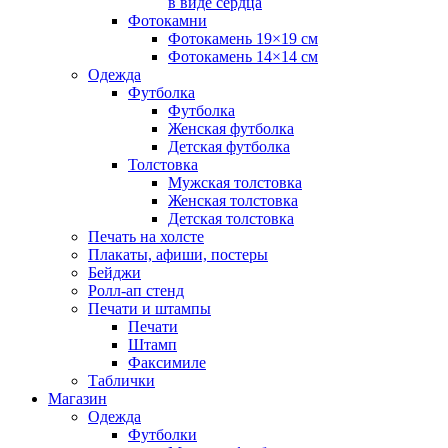
в виде сердца
Фотокамни
Фотокамень 19×19 см
Фотокамень 14×14 см
Одежда
Футболка
Футболка
Женская футболка
Детская футболка
Толстовка
Мужская толстовка
Женская толстовка
Детская толстовка
Печать на холсте
Плакаты, афиши, постеры
Бейджи
Ролл-ап стенд
Печати и штампы
Печати
Штамп
Факсимиле
Таблички
Магазин
Одежда
Футболки