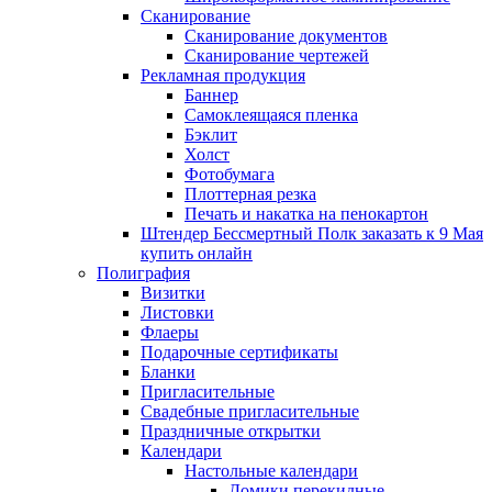
Сканирование
Сканирование документов
Сканирование чертежей
Рекламная продукция
Баннер
Самоклеящаяся пленка
Бэклит
Холст
Фотобумага
Плоттерная резка
Печать и накатка на пенокартон
Штендер Бессмертный Полк заказать к 9 Мая
купить онлайн
Полиграфия
Визитки
Листовки
Флаеры
Подарочные сертификаты
Бланки
Пригласительные
Свадебные пригласительные
Праздничные открытки
Календари
Настольные календари
Домики перекидные