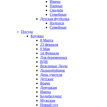
Имена
Парные
Свадьба
Семейные
Детская футболка
Надписи
Семейные
Посуда
Кружки
8 Марта
23 февраля
9 Мая
14 Февраля
Для беременных
ВДВ
Вежливые Люди
Дальнобойщик
День учителя
Детские
Врачи
Девушкам
Имена
Бодибилдинг
Мужские
Новый год