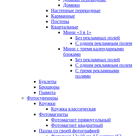
Домики
Настенные перекидные
Карманные
Постеры
Квартальные
Мини «3 в 1»
Без рекламных полей
С одним рекламным полем
Мини с тремя календарными
блоками
Без рекламных полей
С одним рекламным полем
С тремя рекламными
полями
Буклеты
Брошюры
Грамота
Фотосувениры
Кружки
Кружка классическая
Фотомагниты
Фотомагнит прямоугольный
Фотомагнит квадратный
Пазлы со своей фотографией