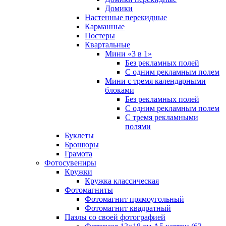
Домики
Настенные перекидные
Карманные
Постеры
Квартальные
Мини «3 в 1»
Без рекламных полей
С одним рекламным полем
Мини с тремя календарными
блоками
Без рекламных полей
С одним рекламным полем
С тремя рекламными
полями
Буклеты
Брошюры
Грамота
Фотосувениры
Кружки
Кружка классическая
Фотомагниты
Фотомагнит прямоугольный
Фотомагнит квадратный
Пазлы со своей фотографией