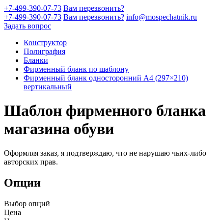
+7-499-390-07-73
Вам перезвонить?
+7-499-390-07-73
Вам перезвонить?
info@mospechatnik.ru
Задать вопрос
Конструктор
Полиграфия
Бланки
Фирменный бланк по шаблону
Фирменный бланк односторонний A4 (297×210)
вертикальный
Шаблон фирменного бланка
магазина обуви
Оформляя заказ, я подтверждаю, что не нарушаю чьих-либо
авторских прав.
Опции
Выбор опций
Цена