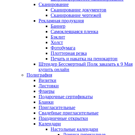
Сканирование
Сканирование документов
Сканирование чертежей
Рекламная продукция
Баннер
Самоклеящаяся пленка
Бэклит
Холст
Фотобумага
Плоттерная резка
Печать и накатка на пенокартон
Штендер Бессмертный Полк заказать к 9 Мая
купить онлайн
Полиграфия
Визитки
Листовки
Флаеры
Подарочные сертификаты
Бланки
Пригласительные
Свадебные пригласительные
Праздничные открытки
Календари
Настольные календари
Домики перекидные