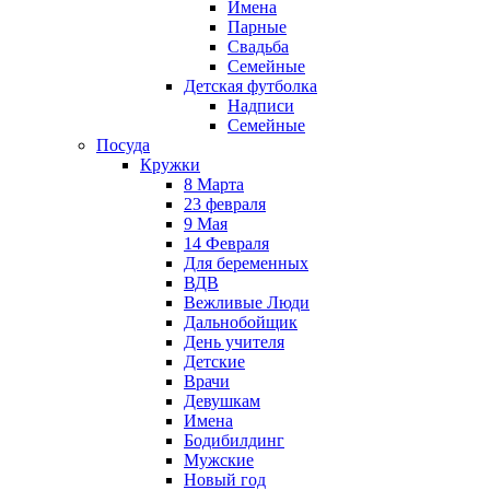
Имена
Парные
Свадьба
Семейные
Детская футболка
Надписи
Семейные
Посуда
Кружки
8 Марта
23 февраля
9 Мая
14 Февраля
Для беременных
ВДВ
Вежливые Люди
Дальнобойщик
День учителя
Детские
Врачи
Девушкам
Имена
Бодибилдинг
Мужские
Новый год