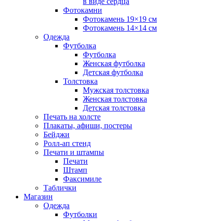
в виде сердца
Фотокамни
Фотокамень 19×19 см
Фотокамень 14×14 см
Одежда
Футболка
Футболка
Женская футболка
Детская футболка
Толстовка
Мужская толстовка
Женская толстовка
Детская толстовка
Печать на холсте
Плакаты, афиши, постеры
Бейджи
Ролл-ап стенд
Печати и штампы
Печати
Штамп
Факсимиле
Таблички
Магазин
Одежда
Футболки