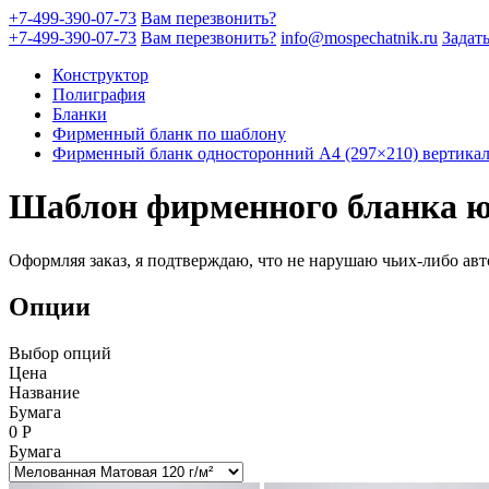
+7-499-390-07-73
Вам перезвонить?
+7-499-390-07-73
Вам перезвонить?
info@mospechatnik.ru
Задат
Конструктор
Полиграфия
Бланки
Фирменный бланк по шаблону
Фирменный бланк односторонний A4 (297×210) вертика
Шаблон фирменного бланка ю
Оформляя заказ, я подтверждаю, что не нарушаю чьих-либо авт
Опции
Выбор опций
Цена
Название
Бумага
0
Р
Бумага