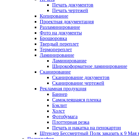
Печать документов
Печать чертежей
Копирование
Проектная документация
Разламинирование
Фото на документы
Брошюровка
Твердый переплет
Термопереплет
Ламинирование
Ламинирование
Широкоформатное ламинирование
Сканирование
Сканирование документов
Сканирование чертежей
Рекламная продукция
Баннер
Самоклеящаяся пленка
Бэклит
Холст
Фотобумага
Плоттерная резка
Печать и накатка на пенокартон
Штендер Бессмертный Полк заказать к 9 Мая 
Полиграфия