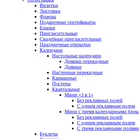
Визитки
Листовки
Флаеры
Подарочные сертификаты
Бланки
Пригласительные
Свадебные пригласительные
Праздничные открытки
Календари
Настольные календари
Домики перекидные
Домики
Настенные перекидные
Карманные
Постеры
Квартальные
Мини «3 в 1»
Без рекламных полей
С одним рекламным полем
Мини с тремя календарными блок
Без рекламных полей
С одним рекламным полем
С тремя рекламными полями
Буклеты