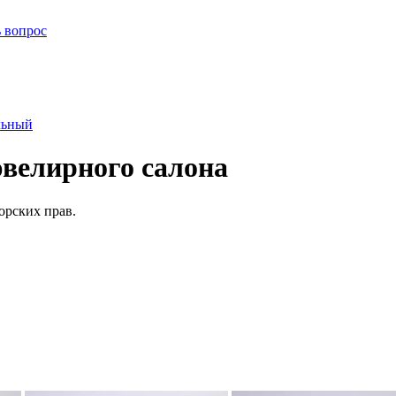
ь вопрос
льный
велирного салона
орских прав.