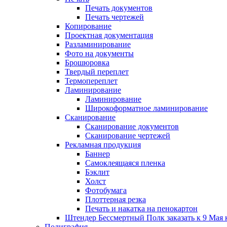
Печать документов
Печать чертежей
Копирование
Проектная документация
Разламинирование
Фото на документы
Брошюровка
Твердый переплет
Термопереплет
Ламинирование
Ламинирование
Широкоформатное ламинирование
Сканирование
Сканирование документов
Сканирование чертежей
Рекламная продукция
Баннер
Самоклеящаяся пленка
Бэклит
Холст
Фотобумага
Плоттерная резка
Печать и накатка на пенокартон
Штендер Бессмертный Полк заказать к 9 Мая 
Полиграфия