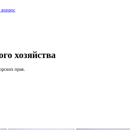
ь вопрос
го хозяйства
орских прав.