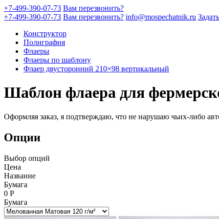
+7-499-390-07-73
Вам перезвонить?
+7-499-390-07-73
Вам перезвонить?
info@mospechatnik.ru
Задат
Конструктор
Полиграфия
Флаеры
Флаеры по шаблону
Флаер двусторонний 210×98 вертикальный
Шаблон флаера для фермерско
Оформляя заказ, я подтверждаю, что не нарушаю чьих-либо авт
Опции
Выбор опций
Цена
Название
Бумага
0
Р
Бумага