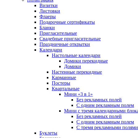
Визитки
Листовки
Флаеры
Подарочные сертификаты
Бланки
Пригласительные
Свадебные пригласительные
Праздничные открытки
Календари
Настольные календари
Домики перекидные
Домики
Настенные перекидные
Карманные
Постеры
Квартальные
Мини «3 в 1»
Без рекламных полей
С одним рекламным полем
Мини с тремя календарными блок
Без рекламных полей
С одним рекламным полем
С тремя рекламными полями
Буклеты