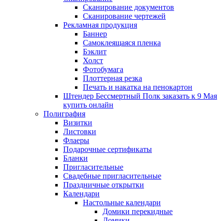
Сканирование документов
Сканирование чертежей
Рекламная продукция
Баннер
Самоклеящаяся пленка
Бэклит
Холст
Фотобумага
Плоттерная резка
Печать и накатка на пенокартон
Штендер Бессмертный Полк заказать к 9 Мая
купить онлайн
Полиграфия
Визитки
Листовки
Флаеры
Подарочные сертификаты
Бланки
Пригласительные
Свадебные пригласительные
Праздничные открытки
Календари
Настольные календари
Домики перекидные
Домики