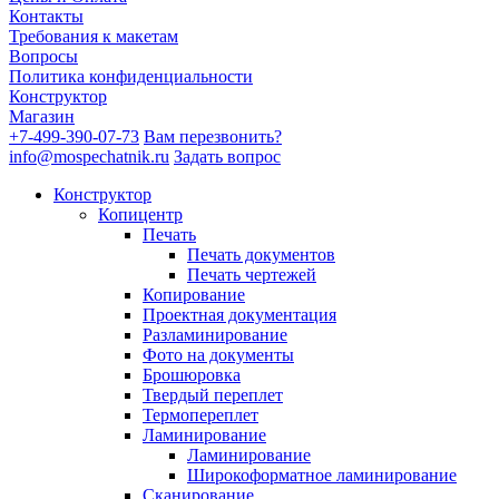
Контакты
Требования к макетам
Вопросы
Политика конфиденциальности
Конструктор
Магазин
+7-499-390-07-73
Вам перезвонить?
info@mospechatnik.ru
Задать вопрос
Конструктор
Копицентр
Печать
Печать документов
Печать чертежей
Копирование
Проектная документация
Разламинирование
Фото на документы
Брошюровка
Твердый переплет
Термопереплет
Ламинирование
Ламинирование
Широкоформатное ламинирование
Сканирование