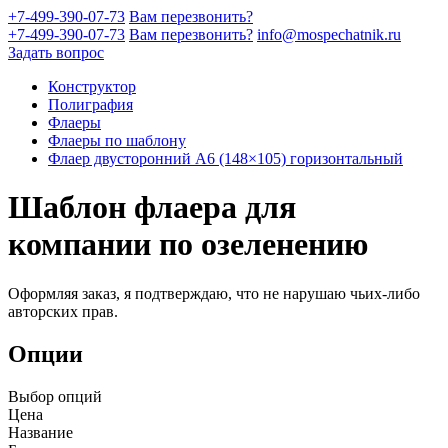
+7-499-390-07-73
Вам перезвонить?
+7-499-390-07-73
Вам перезвонить?
info@mospechatnik.ru
Задать вопрос
Конструктор
Полиграфия
Флаеры
Флаеры по шаблону
Флаер двусторонний A6 (148×105) горизонтальный
Шаблон флаера для
компании по озеленению
Оформляя заказ, я подтверждаю, что не нарушаю чьих-либо
авторских прав.
Опции
Выбор опций
Цена
Название