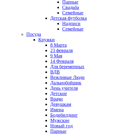
Парные
Свадьба
Семейные
Детская футболка
Надписи
Семейные
Посуда
Кружки
8 Марта
23 февраля
9 Мая
14 Февраля
Для беременных
ВДВ
Вежливые Люди
Дальнобойщик
День учителя
Детские
Врачи
Девушкам
Имена
Бодибилдинг
Мужские
Новый год
Парные