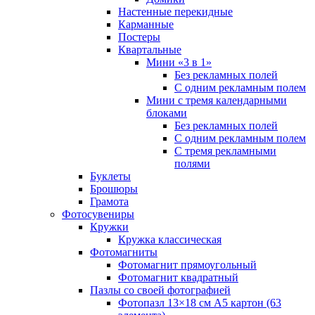
Настенные перекидные
Карманные
Постеры
Квартальные
Мини «3 в 1»
Без рекламных полей
С одним рекламным полем
Мини с тремя календарными
блоками
Без рекламных полей
С одним рекламным полем
С тремя рекламными
полями
Буклеты
Брошюры
Грамота
Фотосувениры
Кружки
Кружка классическая
Фотомагниты
Фотомагнит прямоугольный
Фотомагнит квадратный
Пазлы со своей фотографией
Фотопазл 13×18 см А5 картон (63