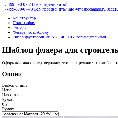
+7-499-390-07-73
Вам перезвонить?
+7-499-390-07-73
Вам перезвонить?
info@mospechatnik.ru
Задат
Конструктор
Полиграфия
Флаеры
Флаеры по шаблону
Флаер двусторонний A6 (148×105) горизонтальный
Шаблон флаера для строител
Оформляя заказ, я подтверждаю, что не нарушаю чьих-либо авт
Опции
Выбор опций
Цена
Название
Бумага
0
Р
Бумага