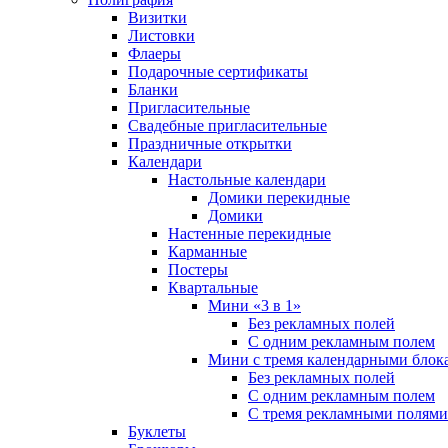
Визитки
Листовки
Флаеры
Подарочные сертификаты
Бланки
Пригласительные
Свадебные пригласительные
Праздничные открытки
Календари
Настольные календари
Домики перекидные
Домики
Настенные перекидные
Карманные
Постеры
Квартальные
Мини «3 в 1»
Без рекламных полей
С одним рекламным полем
Мини с тремя календарными блок
Без рекламных полей
С одним рекламным полем
С тремя рекламными полями
Буклеты