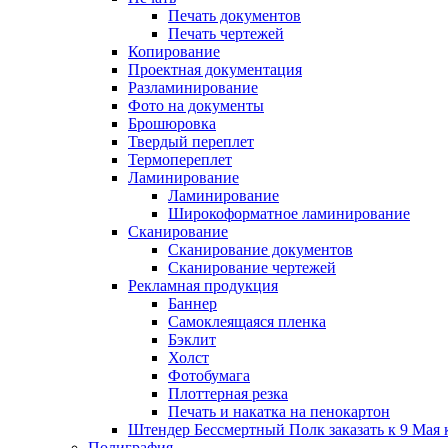
Печать документов
Печать чертежей
Копирование
Проектная документация
Разламинирование
Фото на документы
Брошюровка
Твердый переплет
Термопереплет
Ламинирование
Ламинирование
Широкоформатное ламинирование
Сканирование
Сканирование документов
Сканирование чертежей
Рекламная продукция
Баннер
Самоклеящаяся пленка
Бэклит
Холст
Фотобумага
Плоттерная резка
Печать и накатка на пенокартон
Штендер Бессмертный Полк заказать к 9 Мая 
Полиграфия