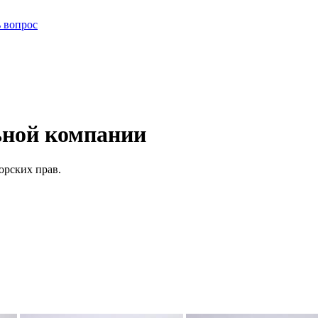
ь вопрос
ьной компании
орских прав.