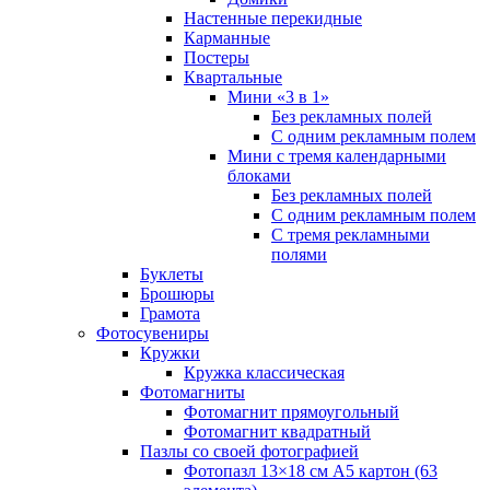
Настенные перекидные
Карманные
Постеры
Квартальные
Мини «3 в 1»
Без рекламных полей
С одним рекламным полем
Мини с тремя календарными
блоками
Без рекламных полей
С одним рекламным полем
С тремя рекламными
полями
Буклеты
Брошюры
Грамота
Фотосувениры
Кружки
Кружка классическая
Фотомагниты
Фотомагнит прямоугольный
Фотомагнит квадратный
Пазлы со своей фотографией
Фотопазл 13×18 см А5 картон (63