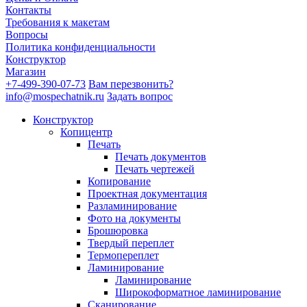
Контакты
Требования к макетам
Вопросы
Политика конфиденциальности
Конструктор
Магазин
+7-499-390-07-73
Вам перезвонить?
info@mospechatnik.ru
Задать вопрос
Конструктор
Копицентр
Печать
Печать документов
Печать чертежей
Копирование
Проектная документация
Разламинирование
Фото на документы
Брошюровка
Твердый переплет
Термопереплет
Ламинирование
Ламинирование
Широкоформатное ламинирование
Сканирование