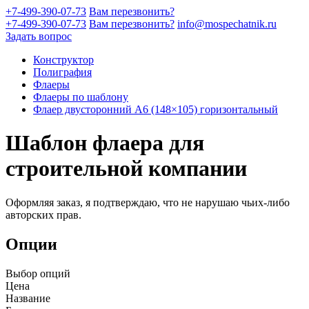
+7-499-390-07-73
Вам перезвонить?
+7-499-390-07-73
Вам перезвонить?
info@mospechatnik.ru
Задать вопрос
Конструктор
Полиграфия
Флаеры
Флаеры по шаблону
Флаер двусторонний A6 (148×105) горизонтальный
Шаблон флаера для
строительной компании
Оформляя заказ, я подтверждаю, что не нарушаю чьих-либо
авторских прав.
Опции
Выбор опций
Цена
Название