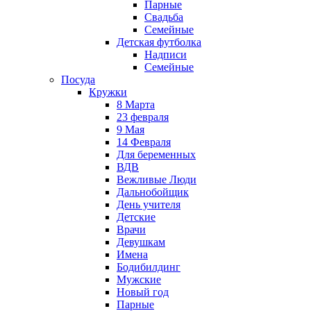
Парные
Свадьба
Семейные
Детская футболка
Надписи
Семейные
Посуда
Кружки
8 Марта
23 февраля
9 Мая
14 Февраля
Для беременных
ВДВ
Вежливые Люди
Дальнобойщик
День учителя
Детские
Врачи
Девушкам
Имена
Бодибилдинг
Мужские
Новый год
Парные