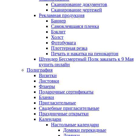
Сканирование документов
Сканирование чертежей
Рекламная продукция
Баннер
Самоклеящаяся пленка
Бэклит
Холст
Фотобумага
Плоттерная резка
Печать и накатка на пенокартон
Штендер Бессмертный Полк заказать к 9 Мая
купить онлайн
Полиграфия
Визитки
Листовки
Флаеры
Подарочные сертификаты
Бланки
Пригласительные
Свадебные пригласительные
Праздничные открытки
Календари
Настольные календари
Домики перекидные
Домики