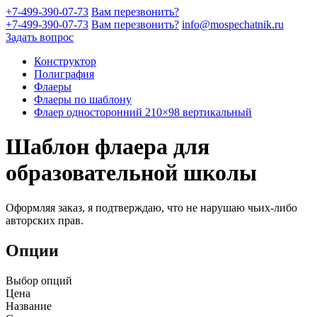
+7-499-390-07-73
Вам перезвонить?
+7-499-390-07-73
Вам перезвонить?
info@mospechatnik.ru
Задать вопрос
Конструктор
Полиграфия
Флаеры
Флаеры по шаблону
Флаер односторонний 210×98 вертикальный
Шаблон флаера для
образовательной школы
Оформляя заказ, я подтверждаю, что не нарушаю чьих-либо
авторских прав.
Опции
Выбор опций
Цена
Название