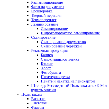
Разламинирование
Фото на документы
Брошюровка
Твердый переплет
Термопереплет
Ламинирование
Ламинирование
Широкоформатное ламинирование
Сканирование
Сканирование документов
Сканирование чертежей
Рекламная продукция
Баннер
Самоклеящаяся пленка
Бэклит
Холст
Фотобумага
Плоттерная резка
Печать и накатка на пенокартон
Штендер Бессмертный Полк заказать к 9 Мая
купить онлайн
Полиграфия
Визитки
Листовки
Флаеры