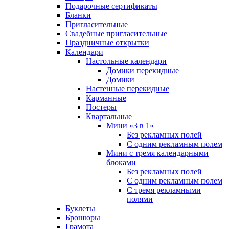
Подарочные сертификаты
Бланки
Пригласительные
Свадебные пригласительные
Праздничные открытки
Календари
Настольные календари
Домики перекидные
Домики
Настенные перекидные
Карманные
Постеры
Квартальные
Мини «3 в 1»
Без рекламных полей
С одним рекламным полем
Мини с тремя календарными
блоками
Без рекламных полей
С одним рекламным полем
С тремя рекламными
полями
Буклеты
Брошюры
Грамота