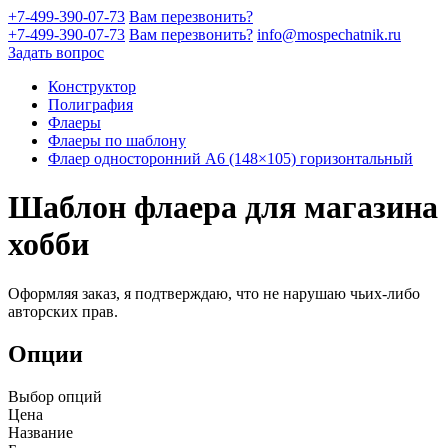
+7-499-390-07-73
Вам перезвонить?
+7-499-390-07-73
Вам перезвонить?
info@mospechatnik.ru
Задать вопрос
Конструктор
Полиграфия
Флаеры
Флаеры по шаблону
Флаер односторонний A6 (148×105) горизонтальный
Шаблон флаера для магазина
хобби
Оформляя заказ, я подтверждаю, что не нарушаю чьих-либо
авторских прав.
Опции
Выбор опций
Цена
Название