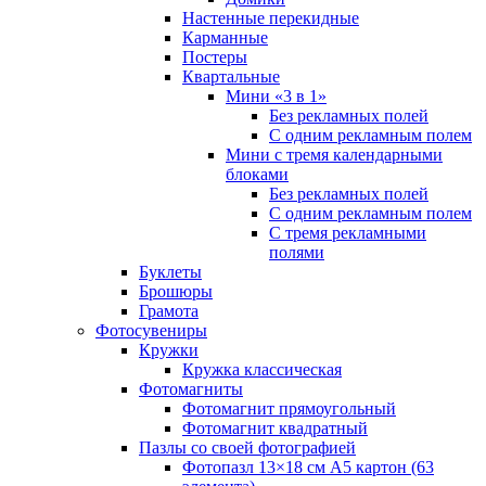
Настенные перекидные
Карманные
Постеры
Квартальные
Мини «3 в 1»
Без рекламных полей
С одним рекламным полем
Мини с тремя календарными
блоками
Без рекламных полей
С одним рекламным полем
С тремя рекламными
полями
Буклеты
Брошюры
Грамота
Фотосувениры
Кружки
Кружка классическая
Фотомагниты
Фотомагнит прямоугольный
Фотомагнит квадратный
Пазлы со своей фотографией
Фотопазл 13×18 см А5 картон (63