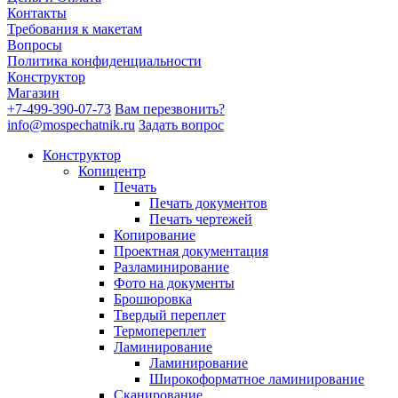
Контакты
Требования к макетам
Вопросы
Политика конфиденциальности
Конструктор
Магазин
+7-499-390-07-73
Вам перезвонить?
info@mospechatnik.ru
Задать вопрос
Конструктор
Копицентр
Печать
Печать документов
Печать чертежей
Копирование
Проектная документация
Разламинирование
Фото на документы
Брошюровка
Твердый переплет
Термопереплет
Ламинирование
Ламинирование
Широкоформатное ламинирование
Сканирование