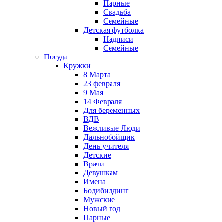
Парные
Свадьба
Семейные
Детская футболка
Надписи
Семейные
Посуда
Кружки
8 Марта
23 февраля
9 Мая
14 Февраля
Для беременных
ВДВ
Вежливые Люди
Дальнобойщик
День учителя
Детские
Врачи
Девушкам
Имена
Бодибилдинг
Мужские
Новый год
Парные