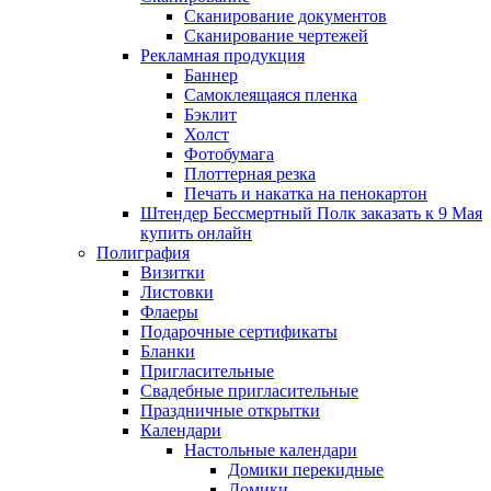
Сканирование документов
Сканирование чертежей
Рекламная продукция
Баннер
Самоклеящаяся пленка
Бэклит
Холст
Фотобумага
Плоттерная резка
Печать и накатка на пенокартон
Штендер Бессмертный Полк заказать к 9 Мая
купить онлайн
Полиграфия
Визитки
Листовки
Флаеры
Подарочные сертификаты
Бланки
Пригласительные
Свадебные пригласительные
Праздничные открытки
Календари
Настольные календари
Домики перекидные
Домики