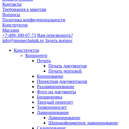
Контакты
Требования к макетам
Вопросы
Политика конфиденциальности
Конструктор
Магазин
+7-499-390-07-73
Вам перезвонить?
info@mospechatnik.ru
Задать вопрос
Конструктор
Копицентр
Печать
Печать документов
Печать чертежей
Копирование
Проектная документация
Разламинирование
Фото на документы
Брошюровка
Твердый переплет
Термопереплет
Ламинирование
Ламинирование
Широкоформатное ламинирование
Сканирование