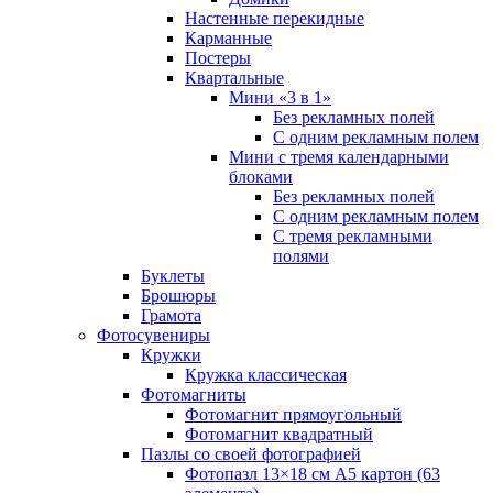
Настенные перекидные
Карманные
Постеры
Квартальные
Мини «3 в 1»
Без рекламных полей
С одним рекламным полем
Мини с тремя календарными
блоками
Без рекламных полей
С одним рекламным полем
С тремя рекламными
полями
Буклеты
Брошюры
Грамота
Фотосувениры
Кружки
Кружка классическая
Фотомагниты
Фотомагнит прямоугольный
Фотомагнит квадратный
Пазлы со своей фотографией
Фотопазл 13×18 см А5 картон (63