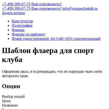
+7-499-390-07-73
Вам перезвонить?
+7-499-390-07-73
Вам перезвонить?
info@mospechatnik.ru
Задать вопрос
Конструктор
Полиграфия
Флаеры
Флаеры по шаблону
Флаер односторонний A6 (148×105) горизонтальный
Шаблон флаера для спорт
клуба
Оформляя заказ, я подтверждаю, что не нарушаю чьих-либо
авторских прав.
Опции
Выбор опций
Цена
Название