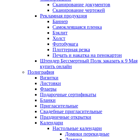
Сканирование документов
Сканирование чертежей
Рекламная продукция
Баннер
Самоклеящаяся пленка
Бэклит
Холст
Фотобумага
Плоттерная резка
Печать и накатка на пенокартон
Штендер Бессмертный Полк заказать к 9 Мая
купить онлайн
Полиграфия
Визитки
Листовки
Флаеры
Подарочные сертификаты
Бланки
Пригласительные
Свадебные пригласительные
Праздничные открытки
Календари
Настольные календари
Домики перекидные
Домики