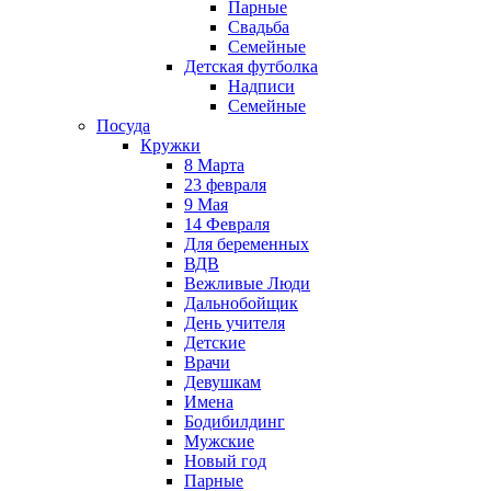
Парные
Свадьба
Семейные
Детская футболка
Надписи
Семейные
Посуда
Кружки
8 Марта
23 февраля
9 Мая
14 Февраля
Для беременных
ВДВ
Вежливые Люди
Дальнобойщик
День учителя
Детские
Врачи
Девушкам
Имена
Бодибилдинг
Мужские
Новый год
Парные