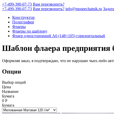
+7-499-390-07-73
Вам перезвонить?
+7-499-390-07-73
Вам перезвонить?
info@mospechatnik.ru
Задат
Конструктор
Полиграфия
Флаеры
Флаеры по шаблону
Флаер односторонний A6 (148×105) горизонтальный
Шаблон флаера предприятия б
Оформляя заказ, я подтверждаю, что не нарушаю чьих-либо авт
Опции
Выбор опций
Цена
Название
Бумага
0
Р
Бумага