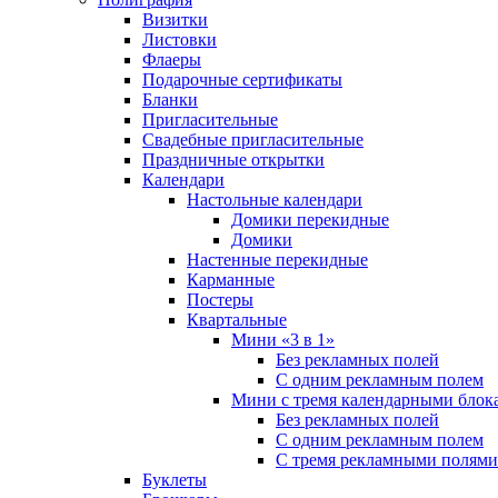
Визитки
Листовки
Флаеры
Подарочные сертификаты
Бланки
Пригласительные
Свадебные пригласительные
Праздничные открытки
Календари
Настольные календари
Домики перекидные
Домики
Настенные перекидные
Карманные
Постеры
Квартальные
Мини «3 в 1»
Без рекламных полей
С одним рекламным полем
Мини с тремя календарными блок
Без рекламных полей
С одним рекламным полем
С тремя рекламными полями
Буклеты