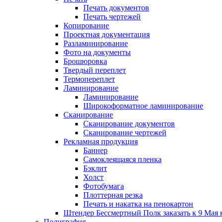
Печать документов
Печать чертежей
Копирование
Проектная документация
Разламинирование
Фото на документы
Брошюровка
Твердый переплет
Термопереплет
Ламинирование
Ламинирование
Широкоформатное ламинирование
Сканирование
Сканирование документов
Сканирование чертежей
Рекламная продукция
Баннер
Самоклеящаяся пленка
Бэклит
Холст
Фотобумага
Плоттерная резка
Печать и накатка на пенокартон
Штендер Бессмертный Полк заказать к 9 Мая 
Полиграфия