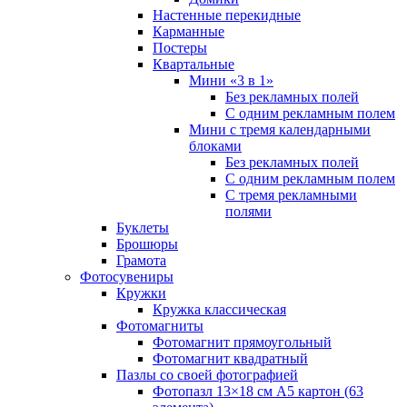
Настенные перекидные
Карманные
Постеры
Квартальные
Мини «3 в 1»
Без рекламных полей
С одним рекламным полем
Мини с тремя календарными
блоками
Без рекламных полей
С одним рекламным полем
С тремя рекламными
полями
Буклеты
Брошюры
Грамота
Фотосувениры
Кружки
Кружка классическая
Фотомагниты
Фотомагнит прямоугольный
Фотомагнит квадратный
Пазлы со своей фотографией
Фотопазл 13×18 см А5 картон (63