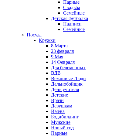
Парные
Свадьба
Семейные
Детская футболка
Надписи
Семейные
Посуда
Кружки
8 Марта
23 февраля
9 Мая
14 Февраля
Для беременных
ВДВ
Вежливые Люди
Дальнобойщик
День учителя
Детские
Врачи
Девушкам
Имена
Бодибилдинг
Мужские
Новый год
Парные