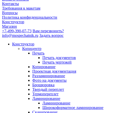
Контакты
Требования к макетам
Вопросы
Политика конфиденциальности
Конструктор
Магазин
+7-499-390-07-73
Вам перезвонить?
info@mospechatnik.ru
Задать вопрос
Конструктор
Копицентр
Печать
Печать документов
Печать чертежей
Копирование
Проектная документация
Разламинирование
Фото на документы
Брошюровка
Твердый переплет
Термопереплет
Ламинирование
Ламинирование
Широкоформатное ламинирование
Сканирование