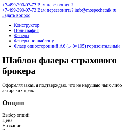
+7-499-390-07-73
Вам перезвонить?
+7-499-390-07-73
Вам перезвонить?
info@mospechatnik.ru
Задать вопрос
Конструктор
Полиграфия
Флаеры
Флаеры по шаблону
Флаер односторонний A6 (148×105) горизонтальный
Шаблон флаера страхового
брокера
Оформляя заказ, я подтверждаю, что не нарушаю чьих-либо
авторских прав.
Опции
Выбор опций
Цена
Название