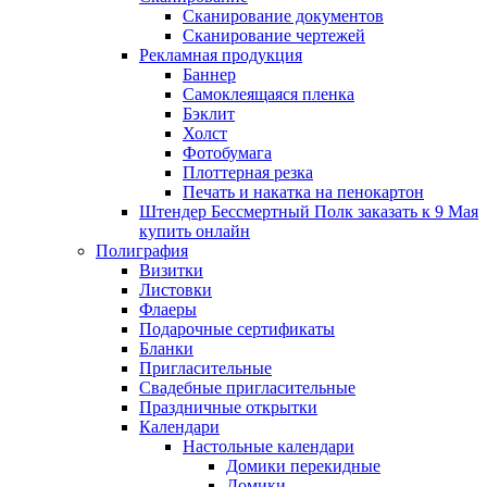
Сканирование документов
Сканирование чертежей
Рекламная продукция
Баннер
Самоклеящаяся пленка
Бэклит
Холст
Фотобумага
Плоттерная резка
Печать и накатка на пенокартон
Штендер Бессмертный Полк заказать к 9 Мая
купить онлайн
Полиграфия
Визитки
Листовки
Флаеры
Подарочные сертификаты
Бланки
Пригласительные
Свадебные пригласительные
Праздничные открытки
Календари
Настольные календари
Домики перекидные
Домики