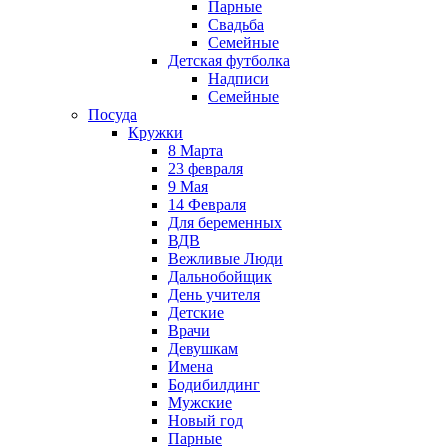
Парные
Свадьба
Семейные
Детская футболка
Надписи
Семейные
Посуда
Кружки
8 Марта
23 февраля
9 Мая
14 Февраля
Для беременных
ВДВ
Вежливые Люди
Дальнобойщик
День учителя
Детские
Врачи
Девушкам
Имена
Бодибилдинг
Мужские
Новый год
Парные