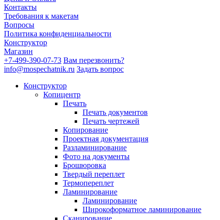
Контакты
Требования к макетам
Вопросы
Политика конфиденциальности
Конструктор
Магазин
+7-499-390-07-73
Вам перезвонить?
info@mospechatnik.ru
Задать вопрос
Конструктор
Копицентр
Печать
Печать документов
Печать чертежей
Копирование
Проектная документация
Разламинирование
Фото на документы
Брошюровка
Твердый переплет
Термопереплет
Ламинирование
Ламинирование
Широкоформатное ламинирование
Сканирование