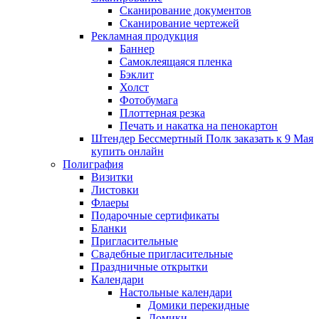
Сканирование документов
Сканирование чертежей
Рекламная продукция
Баннер
Самоклеящаяся пленка
Бэклит
Холст
Фотобумага
Плоттерная резка
Печать и накатка на пенокартон
Штендер Бессмертный Полк заказать к 9 Мая
купить онлайн
Полиграфия
Визитки
Листовки
Флаеры
Подарочные сертификаты
Бланки
Пригласительные
Свадебные пригласительные
Праздничные открытки
Календари
Настольные календари
Домики перекидные
Домики