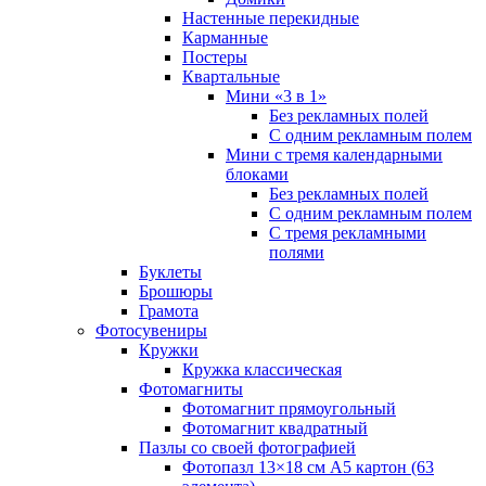
Настенные перекидные
Карманные
Постеры
Квартальные
Мини «3 в 1»
Без рекламных полей
С одним рекламным полем
Мини с тремя календарными
блоками
Без рекламных полей
С одним рекламным полем
С тремя рекламными
полями
Буклеты
Брошюры
Грамота
Фотосувениры
Кружки
Кружка классическая
Фотомагниты
Фотомагнит прямоугольный
Фотомагнит квадратный
Пазлы со своей фотографией
Фотопазл 13×18 см А5 картон (63