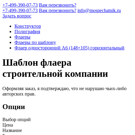
+7-499-390-07-73
Вам перезвонить?
+7-499-390-07-73
Вам перезвонить?
info@mospechatnik.ru
Задать вопрос
Конструктор
Полиграфия
Флаеры
Флаеры по шаблону
Флаер односторонний A6 (148×105) горизонтальный
Шаблон флаера
строительной компании
Оформляя заказ, я подтверждаю, что не нарушаю чьих-либо
авторских прав.
Опции
Выбор опций
Цена
Название