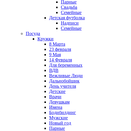
Парные
Свадьба
Семейные
Детская футболка
Надписи
Семейные
Посуда
Кружки
8 Марта
23 февраля
9 Мая
14 Февраля
Для беременных
ВДВ
Вежливые Люди
Дальнобойщик
День учителя
Детские
Врачи
Девушкам
Имена
Бодибилдинг
Мужские
Новый год
Парные