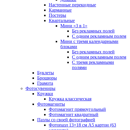
Настенные перекидные
Карманные
Постеры
Квартальные
Мини «3 в 1»
Без рекламных полей
С одним рекламным полем
Мини с тремя календарными
блоками
Без рекламных полей
С одним рекламным полем
С тремя рекламными
полями
Буклеты
Брошюры
Грамота
Фотосувениры
Кружки
Кружка классическая
Фотомагниты
Фотомагнит прямоугольный
Фотомагнит квадратный
Пазлы со своей фотографией
Фотопазл 13×18 см А5 картон (63