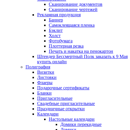
Сканирование документов
Сканирование чертежей
Рекламная продукция
Баннер
Самоклеящаяся пленка
Бэклит
Холст
Фотобумага
Плоттерная резка
Печать и накатка на пенокартон
Штендер Бессмертный Полк заказать к 9 Мая
купить онлайн
Полиграфия
Визитки
Листовки
Флаеры
Подарочные сертификаты
Бланки
Пригласительные
Свадебные пригласительные
Праздничные открытки
Календари
Настольные календари
Домики перекидные
Домики