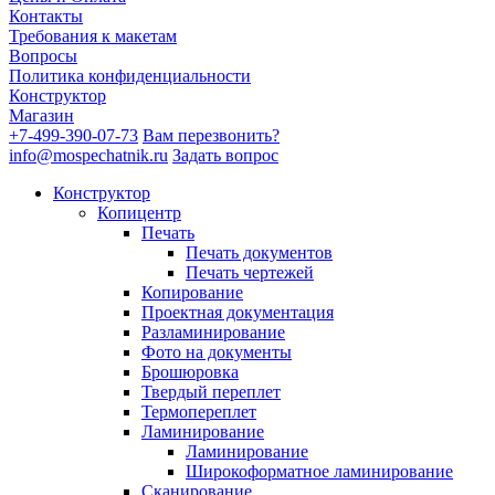
Контакты
Требования к макетам
Вопросы
Политика конфиденциальности
Конструктор
Магазин
+7-499-390-07-73
Вам перезвонить?
info@mospechatnik.ru
Задать вопрос
Конструктор
Копицентр
Печать
Печать документов
Печать чертежей
Копирование
Проектная документация
Разламинирование
Фото на документы
Брошюровка
Твердый переплет
Термопереплет
Ламинирование
Ламинирование
Широкоформатное ламинирование
Сканирование