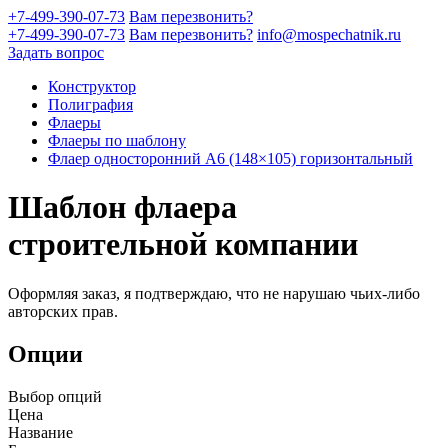
+7-499-390-07-73
Вам перезвонить?
+7-499-390-07-73
Вам перезвонить?
info@mospechatnik.ru
Задать вопрос
Конструктор
Полиграфия
Флаеры
Флаеры по шаблону
Флаер односторонний A6 (148×105) горизонтальный
Шаблон флаера
строительной компании
Оформляя заказ, я подтверждаю, что не нарушаю чьих-либо
авторских прав.
Опции
Выбор опций
Цена
Название