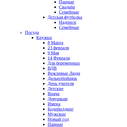
Парные
Свадьба
Семейные
Детская футболка
Надписи
Семейные
Посуда
Кружки
8 Марта
23 февраля
9 Мая
14 Февраля
Для беременных
ВДВ
Вежливые Люди
Дальнобойщик
День учителя
Детские
Врачи
Девушкам
Имена
Бодибилдинг
Мужские
Новый год
Парные