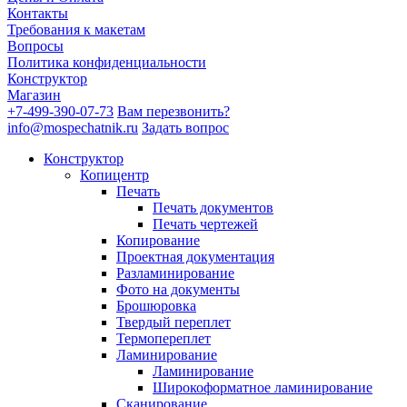
Контакты
Требования к макетам
Вопросы
Политика конфиденциальности
Конструктор
Магазин
+7-499-390-07-73
Вам перезвонить?
info@mospechatnik.ru
Задать вопрос
Конструктор
Копицентр
Печать
Печать документов
Печать чертежей
Копирование
Проектная документация
Разламинирование
Фото на документы
Брошюровка
Твердый переплет
Термопереплет
Ламинирование
Ламинирование
Широкоформатное ламинирование
Сканирование