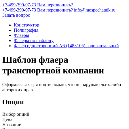
+7-499-390-07-73
Вам перезвонить?
+7-499-390-07-73
Вам перезвонить?
info@mospechatnik.ru
Задать вопрос
Конструктор
Полиграфия
Флаеры
Флаеры по шаблону
Флаер односторонний A6 (148×105) горизонтальный
Шаблон флаера
транспортной компании
Оформляя заказ, я подтверждаю, что не нарушаю чьих-либо
авторских прав.
Опции
Выбор опций
Цена
Название