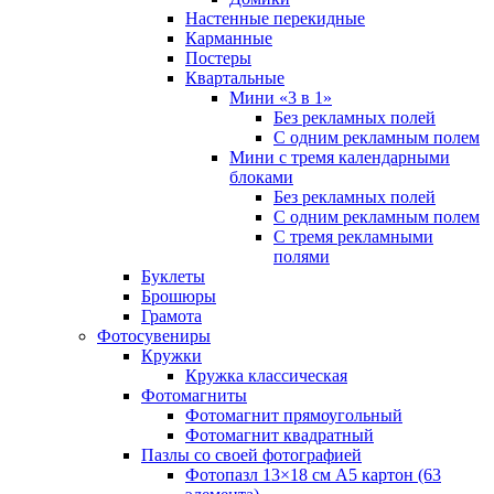
Настенные перекидные
Карманные
Постеры
Квартальные
Мини «3 в 1»
Без рекламных полей
С одним рекламным полем
Мини с тремя календарными
блоками
Без рекламных полей
С одним рекламным полем
С тремя рекламными
полями
Буклеты
Брошюры
Грамота
Фотосувениры
Кружки
Кружка классическая
Фотомагниты
Фотомагнит прямоугольный
Фотомагнит квадратный
Пазлы со своей фотографией
Фотопазл 13×18 см А5 картон (63