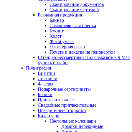
Сканирование документов
Сканирование чертежей
Рекламная продукция
Баннер
Самоклеящаяся пленка
Бэклит
Холст
Фотобумага
Плоттерная резка
Печать и накатка на пенокартон
Штендер Бессмертный Полк заказать к 9 Мая
купить онлайн
Полиграфия
Визитки
Листовки
Флаеры
Подарочные сертификаты
Бланки
Пригласительные
Свадебные пригласительные
Праздничные открытки
Календари
Настольные календари
Домики перекидные
Домики