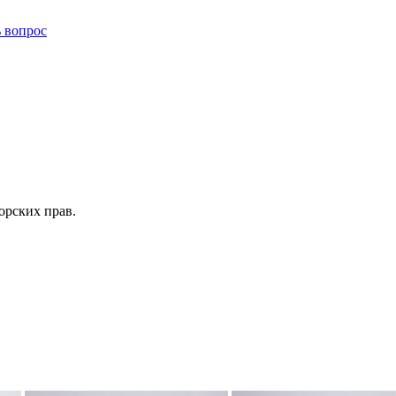
ь вопрос
орских прав.