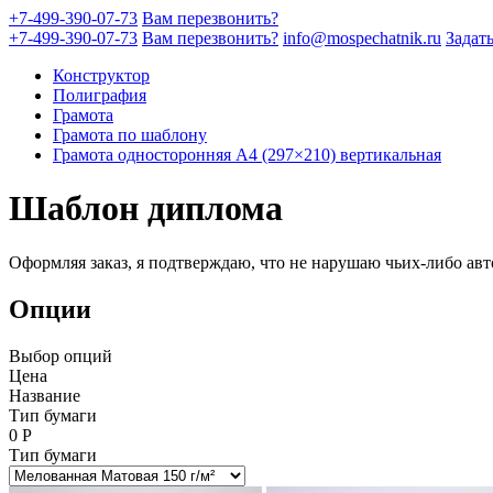
+7-499-390-07-73
Вам перезвонить?
+7-499-390-07-73
Вам перезвонить?
info@mospechatnik.ru
Задат
Конструктор
Полиграфия
Грамота
Грамота по шаблону
Грамота односторонняя A4 (297×210) вертикальная
Шаблон диплома
Оформляя заказ, я подтверждаю, что не нарушаю чьих-либо авт
Опции
Выбор опций
Цена
Название
Тип бумаги
0
Р
Тип бумаги