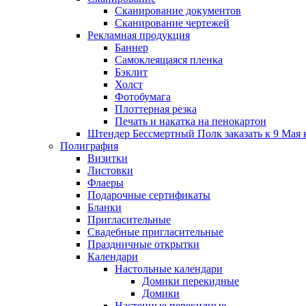
Сканирование документов
Сканирование чертежей
Рекламная продукция
Баннер
Самоклеящаяся пленка
Бэклит
Холст
Фотобумага
Плоттерная резка
Печать и накатка на пенокартон
Штендер Бессмертный Полк заказать к 9 Мая 
Полиграфия
Визитки
Листовки
Флаеры
Подарочные сертификаты
Бланки
Пригласительные
Свадебные пригласительные
Праздничные открытки
Календари
Настольные календари
Домики перекидные
Домики
Настенные перекидные