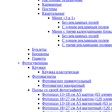
Карманные
Постеры
Квартальные
Мини «3 в 1»
Без рекламных полей
С одним рекламным полем
Мини с тремя календарными блок
Без рекламных полей
С одним рекламным полем
С тремя рекламными полями
Буклеты
Брошюры
Грамота
Фотосувениры
Кружки
Кружка классическая
Фотомагниты
Фотомагнит прямоугольный
Фотомагнит квадратный
Пазлы со своей фотографией
Фотопазл 13×18 см А5 картон (63 элеме
Фотопазл 18×27 см А4 картон (120 элем
Фотопазл 13×18 см А5 магнитный (63 э
Фотопазл 18×27 см А4 магнитный (120 