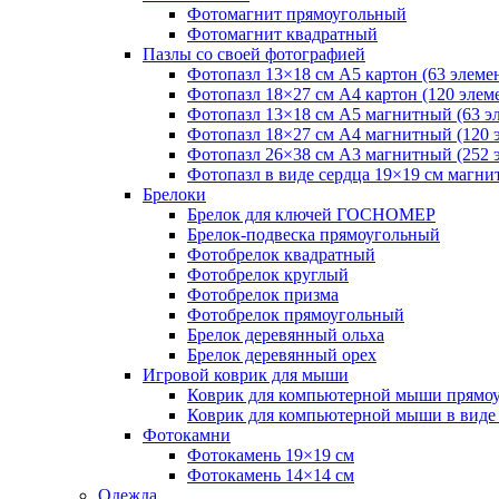
Фотомагнит прямоугольный
Фотомагнит квадратный
Пазлы со своей фотографией
Фотопазл 13×18 см А5 картон (63 элеме
Фотопазл 18×27 см А4 картон (120 элем
Фотопазл 13×18 см А5 магнитный (63 э
Фотопазл 18×27 см А4 магнитный (120 
Фотопазл 26×38 см А3 магнитный (252 
Фотопазл в виде сердца 19×19 см магни
Брелоки
Брелок для ключей ГОСНОМЕР
Брелок-подвеска прямоугольный
Фотобрелок квадратный
Фотобрелок круглый
Фотобрелок призма
Фотобрелок прямоугольный
Брелок деревянный ольха
Брелок деревянный орех
Игровой коврик для мыши
Коврик для компьютерной мыши прямо
Коврик для компьютерной мыши в виде
Фотокамни
Фотокамень 19×19 см
Фотокамень 14×14 см
Одежда