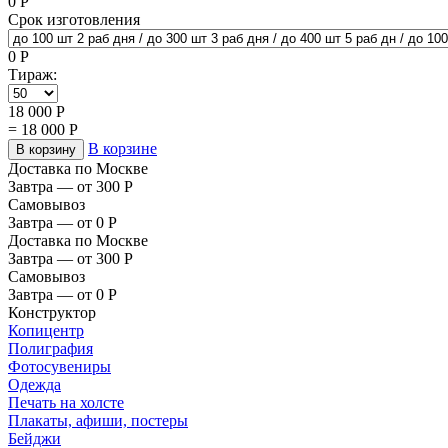
0
Р
Срок изготовления
0
Р
Тираж:
18 000
Р
=
18 000
Р
В корзине
В корзину
Доставка по Москве
Завтра — от 300
Р
Самовывоз
Завтра — от 0
Р
Доставка по Москве
Завтра — от 300
Р
Самовывоз
Завтра — от 0
Р
Конструктор
Копицентр
Полиграфия
Фотосувениры
Одежда
Печать на холсте
Плакаты, афиши, постеры
Бейджи