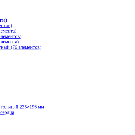
нта)
ентов)
лемента)
элементов)
элемента)
тный (76 элементов)
угольный 235×196 мм
 сердца