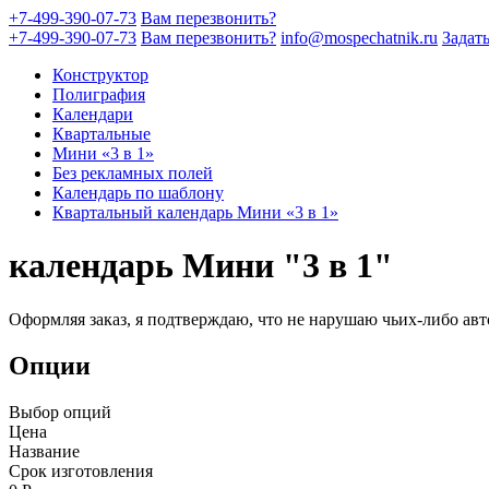
+7-499-390-07-73
Вам перезвонить?
+7-499-390-07-73
Вам перезвонить?
info@mospechatnik.ru
Задат
Конструктор
Полиграфия
Календари
Квартальные
Мини «3 в 1»
Без рекламных полей
Календарь по шаблону
Квартальный календарь Мини «3 в 1»
календарь Мини "3 в 1"
Оформляя заказ, я подтверждаю, что не нарушаю чьих-либо авт
Опции
Выбор опций
Цена
Название
Срок изготовления