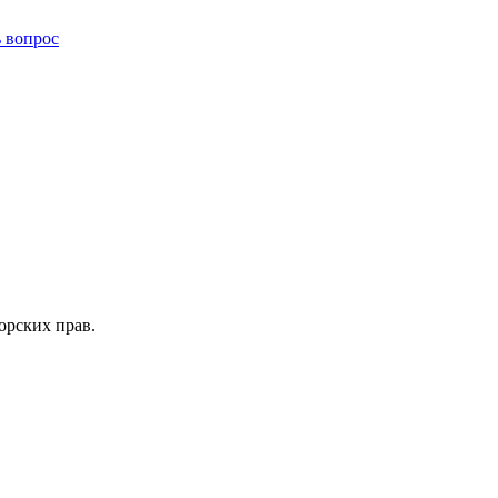
ь вопрос
орских прав.