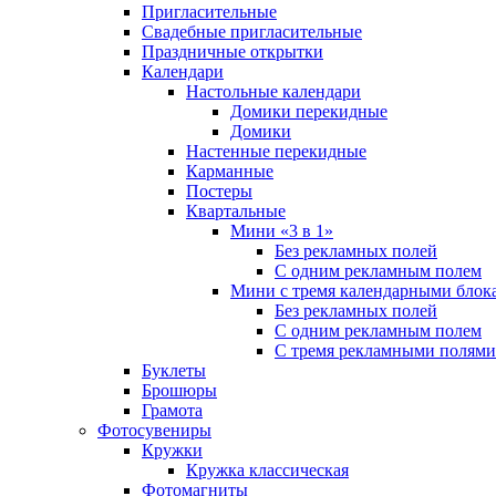
Пригласительные
Свадебные пригласительные
Праздничные открытки
Календари
Настольные календари
Домики перекидные
Домики
Настенные перекидные
Карманные
Постеры
Квартальные
Мини «3 в 1»
Без рекламных полей
С одним рекламным полем
Мини с тремя календарными блок
Без рекламных полей
С одним рекламным полем
С тремя рекламными полями
Буклеты
Брошюры
Грамота
Фотосувениры
Кружки
Кружка классическая
Фотомагниты