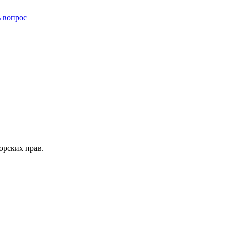
ь вопрос
орских прав.