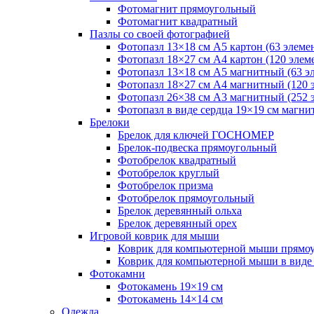
Фотомагнит прямоугольный
Фотомагнит квадратный
Пазлы со своей фотографией
Фотопазл 13×18 см А5 картон (63 элеме
Фотопазл 18×27 см А4 картон (120 элем
Фотопазл 13×18 см А5 магнитный (63 э
Фотопазл 18×27 см А4 магнитный (120 
Фотопазл 26×38 см А3 магнитный (252 
Фотопазл в виде сердца 19×19 см магни
Брелоки
Брелок для ключей ГОСНОМЕР
Брелок-подвеска прямоугольный
Фотобрелок квадратный
Фотобрелок круглый
Фотобрелок призма
Фотобрелок прямоугольный
Брелок деревянный ольха
Брелок деревянный орех
Игровой коврик для мыши
Коврик для компьютерной мыши прямо
Коврик для компьютерной мыши в виде
Фотокамни
Фотокамень 19×19 см
Фотокамень 14×14 см
Одежда