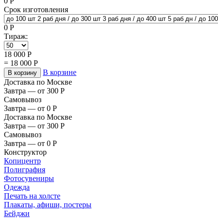
0
Р
Срок изготовления
0
Р
Тираж:
18 000
Р
=
18 000
Р
В корзине
В корзину
Доставка по Москве
Завтра — от 300
Р
Самовывоз
Завтра — от 0
Р
Доставка по Москве
Завтра — от 300
Р
Самовывоз
Завтра — от 0
Р
Конструктор
Копицентр
Полиграфия
Фотосувениры
Одежда
Печать на холсте
Плакаты, афиши, постеры
Бейджи