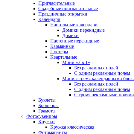
Пригласительные
Свадебные пригласительные
Праздничные открытки
Календари
Настольные календари
Домики перекидные
Домики
Настенные перекидные
Карманные
Постеры
Квартальные
Мини «3 в 1»
Без рекламных полей
С одним рекламным полем
Мини с тремя календарными блок
Без рекламных полей
С одним рекламным полем
С тремя рекламными полями
Буклеты
Брошюры
Грамота
Фотосувениры
Кружки
Кружка классическая
Фотомагниты