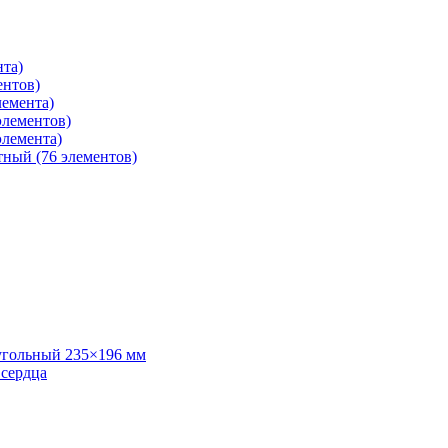
нта)
ентов)
лемента)
элементов)
элемента)
тный (76 элементов)
угольный 235×196 мм
 сердца