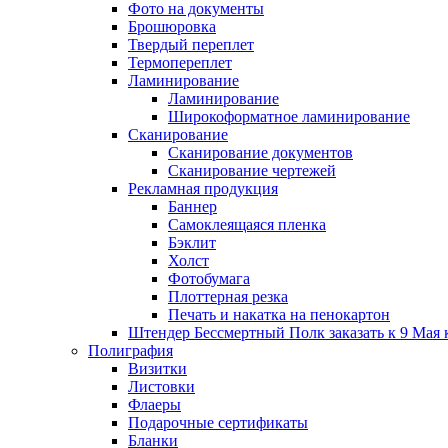
Фото на документы
Брошюровка
Твердый переплет
Термопереплет
Ламинирование
Ламинирование
Широкоформатное ламинирование
Сканирование
Сканирование документов
Сканирование чертежей
Рекламная продукция
Баннер
Самоклеящаяся пленка
Бэклит
Холст
Фотобумага
Плоттерная резка
Печать и накатка на пенокартон
Штендер Бессмертный Полк заказать к 9 Мая 
Полиграфия
Визитки
Листовки
Флаеры
Подарочные сертификаты
Бланки