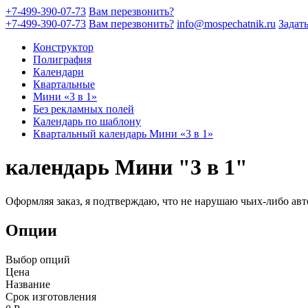
+7-499-390-07-73
Вам перезвонить?
+7-499-390-07-73
Вам перезвонить?
info@mospechatnik.ru
Задат
Конструктор
Полиграфия
Календари
Квартальные
Мини «3 в 1»
Без рекламных полей
Календарь по шаблону
Квартальный календарь Мини «3 в 1»
календарь Мини "3 в 1"
Оформляя заказ, я подтверждаю, что не нарушаю чьих-либо авт
Опции
Выбор опций
Цена
Название
Срок изготовления