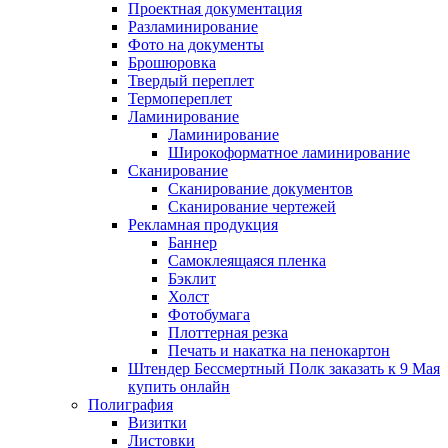
Проектная документация
Разламинирование
Фото на документы
Брошюровка
Твердый переплет
Термопереплет
Ламинирование
Ламинирование
Широкоформатное ламинирование
Сканирование
Сканирование документов
Сканирование чертежей
Рекламная продукция
Баннер
Самоклеящаяся пленка
Бэклит
Холст
Фотобумага
Плоттерная резка
Печать и накатка на пенокартон
Штендер Бессмертный Полк заказать к 9 Мая
купить онлайн
Полиграфия
Визитки
Листовки