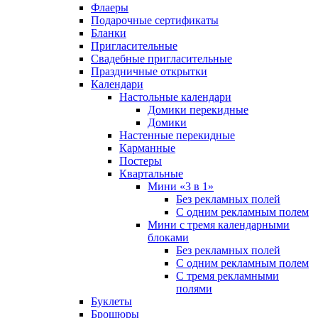
Флаеры
Подарочные сертификаты
Бланки
Пригласительные
Свадебные пригласительные
Праздничные открытки
Календари
Настольные календари
Домики перекидные
Домики
Настенные перекидные
Карманные
Постеры
Квартальные
Мини «3 в 1»
Без рекламных полей
С одним рекламным полем
Мини с тремя календарными
блоками
Без рекламных полей
С одним рекламным полем
С тремя рекламными
полями
Буклеты
Брошюры