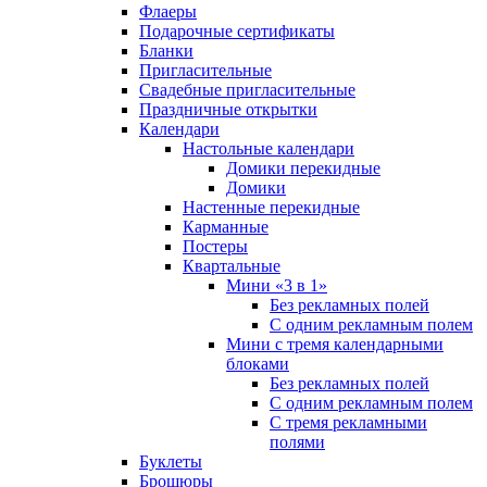
Флаеры
Подарочные сертификаты
Бланки
Пригласительные
Свадебные пригласительные
Праздничные открытки
Календари
Настольные календари
Домики перекидные
Домики
Настенные перекидные
Карманные
Постеры
Квартальные
Мини «3 в 1»
Без рекламных полей
С одним рекламным полем
Мини с тремя календарными
блоками
Без рекламных полей
С одним рекламным полем
С тремя рекламными
полями
Буклеты
Брошюры