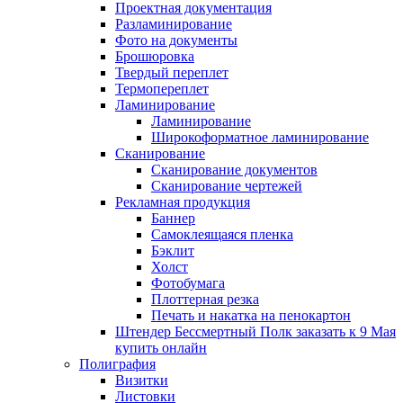
Проектная документация
Разламинирование
Фото на документы
Брошюровка
Твердый переплет
Термопереплет
Ламинирование
Ламинирование
Широкоформатное ламинирование
Сканирование
Сканирование документов
Сканирование чертежей
Рекламная продукция
Баннер
Самоклеящаяся пленка
Бэклит
Холст
Фотобумага
Плоттерная резка
Печать и накатка на пенокартон
Штендер Бессмертный Полк заказать к 9 Мая
купить онлайн
Полиграфия
Визитки
Листовки