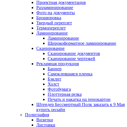
Проектная документация
Разламинирование
Фото на документы
Брошюровка
Твердый переплет
Термопереплет
Ламинирование
Ламинирование
Широкоформатное ламинирование
Сканирование
Сканирование документов
Сканирование чертежей
Рекламная продукция
Баннер
Самоклеящаяся пленка
Бэклит
Холст
Фотобумага
Плоттерная резка
Печать и накатка на пенокартон
Штендер Бессмертный Полк заказать к 9 Мая
купить онлайн
Полиграфия
Визитки
Листовки