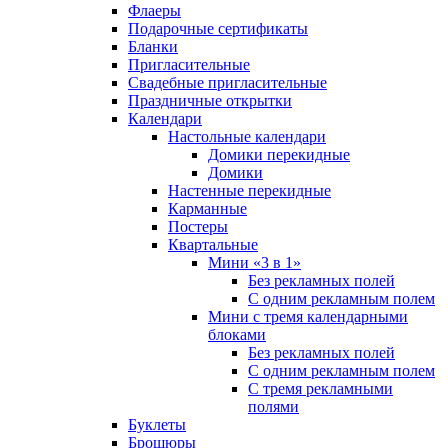
Флаеры
Подарочные сертификаты
Бланки
Пригласительные
Свадебные пригласительные
Праздничные открытки
Календари
Настольные календари
Домики перекидные
Домики
Настенные перекидные
Карманные
Постеры
Квартальные
Мини «3 в 1»
Без рекламных полей
С одним рекламным полем
Мини с тремя календарными
блоками
Без рекламных полей
С одним рекламным полем
С тремя рекламными
полями
Буклеты
Брошюры