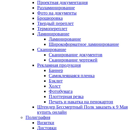
Проектная документация
Разламинирование
Фото на документы
Брошюровка
Твердый переплет
Термопереплет
Ламинирование
Ламинирование
Широкоформатное ламинирование
Сканирование
Сканирование документов
Сканирование чертежей
Рекламная продукция
Баннер
Самоклеящаяся пленка
Бэклит
Холст
Фотобумага
Плоттерная резка
Печать и накатка на пенокартон
Штендер Бессмертный Полк заказать к 9 Мая
купить онлайн
Полиграфия
Визитки
Листовки