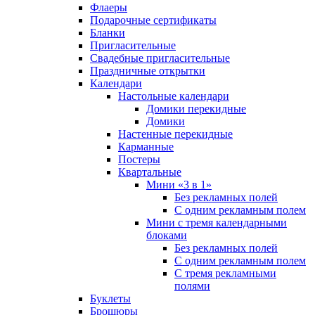
Флаеры
Подарочные сертификаты
Бланки
Пригласительные
Свадебные пригласительные
Праздничные открытки
Календари
Настольные календари
Домики перекидные
Домики
Настенные перекидные
Карманные
Постеры
Квартальные
Мини «3 в 1»
Без рекламных полей
С одним рекламным полем
Мини с тремя календарными
блоками
Без рекламных полей
С одним рекламным полем
С тремя рекламными
полями
Буклеты
Брошюры