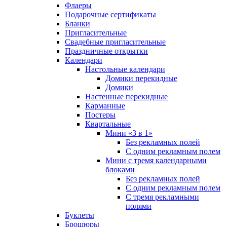
Флаеры
Подарочные сертификаты
Бланки
Пригласительные
Свадебные пригласительные
Праздничные открытки
Календари
Настольные календари
Домики перекидные
Домики
Настенные перекидные
Карманные
Постеры
Квартальные
Мини «3 в 1»
Без рекламных полей
С одним рекламным полем
Мини с тремя календарными
блоками
Без рекламных полей
С одним рекламным полем
С тремя рекламными
полями
Буклеты
Брошюры