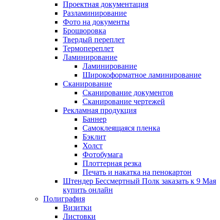
Проектная документация
Разламинирование
Фото на документы
Брошюровка
Твердый переплет
Термопереплет
Ламинирование
Ламинирование
Широкоформатное ламинирование
Сканирование
Сканирование документов
Сканирование чертежей
Рекламная продукция
Баннер
Самоклеящаяся пленка
Бэклит
Холст
Фотобумага
Плоттерная резка
Печать и накатка на пенокартон
Штендер Бессмертный Полк заказать к 9 Мая
купить онлайн
Полиграфия
Визитки
Листовки