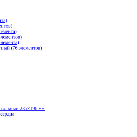
нта)
ентов)
лемента)
элементов)
элемента)
тный (76 элементов)
угольный 235×196 мм
 сердца