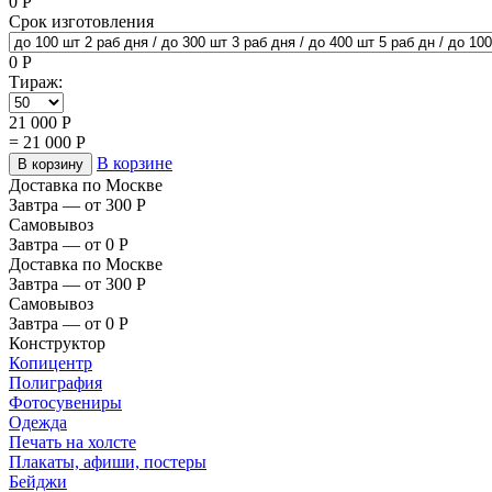
0
Р
Срок изготовления
0
Р
Тираж:
21 000
Р
=
21 000
Р
В корзине
В корзину
Доставка по Москве
Завтра — от 300
Р
Самовывоз
Завтра — от 0
Р
Доставка по Москве
Завтра — от 300
Р
Самовывоз
Завтра — от 0
Р
Конструктор
Копицентр
Полиграфия
Фотосувениры
Одежда
Печать на холсте
Плакаты, афиши, постеры
Бейджи