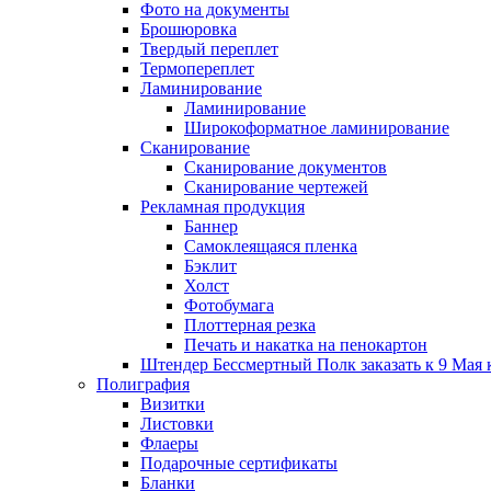
Фото на документы
Брошюровка
Твердый переплет
Термопереплет
Ламинирование
Ламинирование
Широкоформатное ламинирование
Сканирование
Сканирование документов
Сканирование чертежей
Рекламная продукция
Баннер
Самоклеящаяся пленка
Бэклит
Холст
Фотобумага
Плоттерная резка
Печать и накатка на пенокартон
Штендер Бессмертный Полк заказать к 9 Мая 
Полиграфия
Визитки
Листовки
Флаеры
Подарочные сертификаты
Бланки