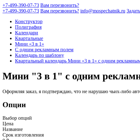
+7-499-390-07-73
Вам перезвонить?
+7-499-390-07-73
Вам перезвонить?
info@mospechatnik.ru
Задат
Конструктор
Полиграфия
Календари
Квартальные
Мини «3 в 1»
С одним рекламным полем
Календарь по шаблону
Квартальный календарь Мини «3 в 1» с одним рекламны
Мини "3 в 1" с одним рекла
Оформляя заказ, я подтверждаю, что не нарушаю чьих-либо авт
Опции
Выбор опций
Цена
Название
Срок изготовления