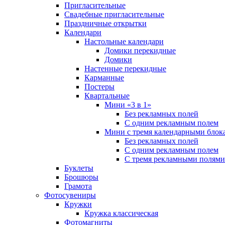
Пригласительные
Свадебные пригласительные
Праздничные открытки
Календари
Настольные календари
Домики перекидные
Домики
Настенные перекидные
Карманные
Постеры
Квартальные
Мини «3 в 1»
Без рекламных полей
С одним рекламным полем
Мини с тремя календарными блок
Без рекламных полей
С одним рекламным полем
С тремя рекламными полями
Буклеты
Брошюры
Грамота
Фотосувениры
Кружки
Кружка классическая
Фотомагниты