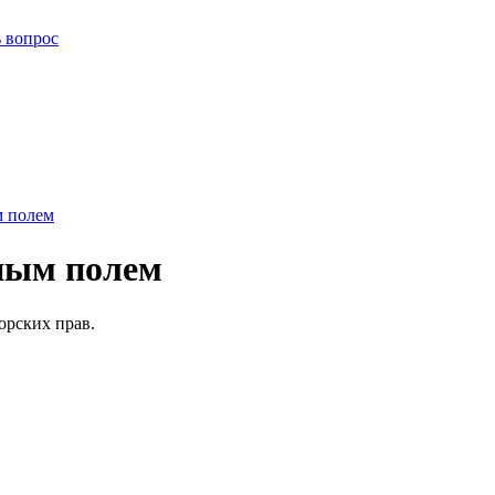
ь вопрос
м полем
мным полем
орских прав.