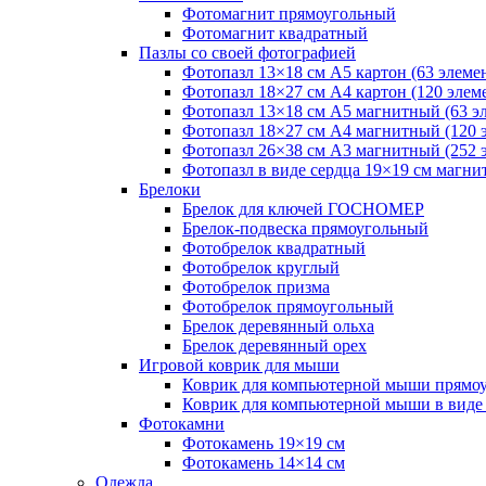
Фотомагнит прямоугольный
Фотомагнит квадратный
Пазлы со своей фотографией
Фотопазл 13×18 см А5 картон (63 элеме
Фотопазл 18×27 см А4 картон (120 элем
Фотопазл 13×18 см А5 магнитный (63 э
Фотопазл 18×27 см А4 магнитный (120 
Фотопазл 26×38 см А3 магнитный (252 
Фотопазл в виде сердца 19×19 см магни
Брелоки
Брелок для ключей ГОСНОМЕР
Брелок-подвеска прямоугольный
Фотобрелок квадратный
Фотобрелок круглый
Фотобрелок призма
Фотобрелок прямоугольный
Брелок деревянный ольха
Брелок деревянный орех
Игровой коврик для мыши
Коврик для компьютерной мыши прямо
Коврик для компьютерной мыши в виде
Фотокамни
Фотокамень 19×19 см
Фотокамень 14×14 см
Одежда