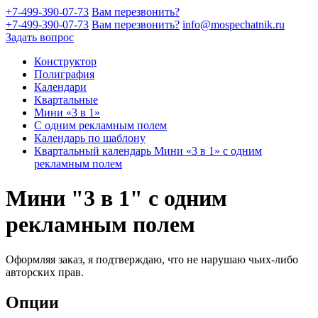
+7-499-390-07-73
Вам перезвонить?
+7-499-390-07-73
Вам перезвонить?
info@mospechatnik.ru
Задать вопрос
Конструктор
Полиграфия
Календари
Квартальные
Мини «3 в 1»
С одним рекламным полем
Календарь по шаблону
Квартальный календарь Мини «3 в 1» с одним
рекламным полем
Мини "3 в 1" с одним
рекламным полем
Оформляя заказ, я подтверждаю, что не нарушаю чьих-либо
авторских прав.
Опции