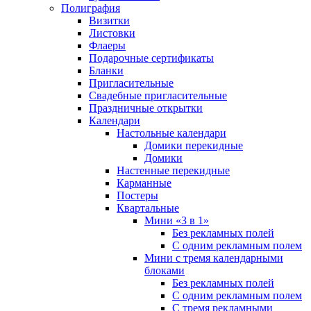
Полиграфия
Визитки
Листовки
Флаеры
Подарочные сертификаты
Бланки
Пригласительные
Свадебные пригласительные
Праздничные открытки
Календари
Настольные календари
Домики перекидные
Домики
Настенные перекидные
Карманные
Постеры
Квартальные
Мини «3 в 1»
Без рекламных полей
С одним рекламным полем
Мини с тремя календарными
блоками
Без рекламных полей
С одним рекламным полем
С тремя рекламными