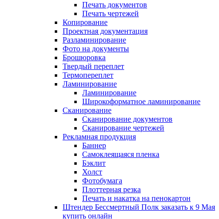
Печать документов
Печать чертежей
Копирование
Проектная документация
Разламинирование
Фото на документы
Брошюровка
Твердый переплет
Термопереплет
Ламинирование
Ламинирование
Широкоформатное ламинирование
Сканирование
Сканирование документов
Сканирование чертежей
Рекламная продукция
Баннер
Самоклеящаяся пленка
Бэклит
Холст
Фотобумага
Плоттерная резка
Печать и накатка на пенокартон
Штендер Бессмертный Полк заказать к 9 Мая
купить онлайн