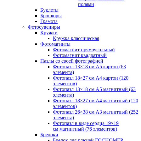
полями
Буклеты
Брошюры
Грамота
Фотосувениры
Кружки
Кружка классическая
Фотомагниты
Фотомагнит прямоугольный
Фотомагнит квадратный
Пазлы со своей фотографией
Фотопазл 13×18 см А5 картон (63
элемента)
Фотопазл 18×27 см А4 картон (120
элементов)
Фотопазл 13×18 см А5 магнитный (63
элемента)
Фотопазл 18×27 см А4 магнитный (120
элементов)
Фотопазл 26×38 см А3 магнитный (252
элемента)
Фотопазл в виде сердца 19×19
см магнитный (76 элементов)
Брелоки
Брелок для ключей ГОСНОМЕР