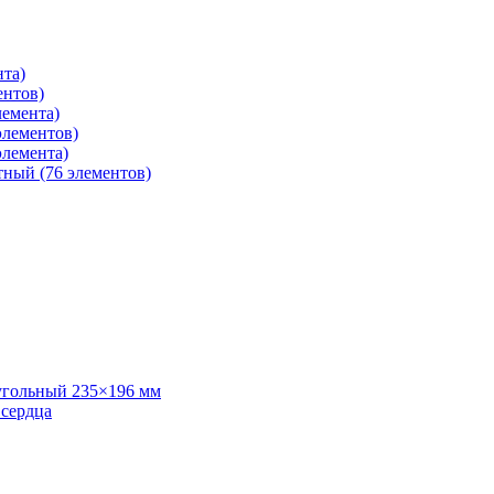
нта)
ентов)
лемента)
элементов)
элемента)
тный (76 элементов)
угольный 235×196 мм
 сердца