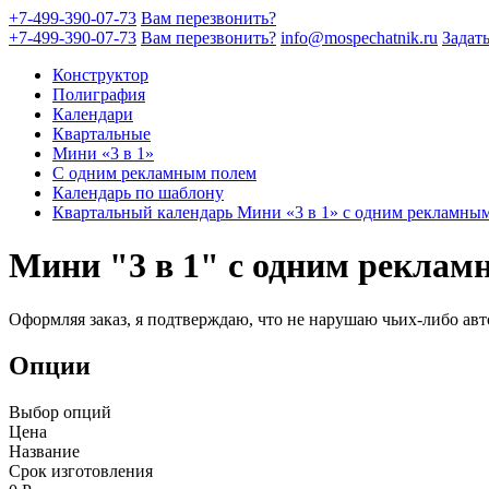
+7-499-390-07-73
Вам перезвонить?
+7-499-390-07-73
Вам перезвонить?
info@mospechatnik.ru
Задат
Конструктор
Полиграфия
Календари
Квартальные
Мини «3 в 1»
С одним рекламным полем
Календарь по шаблону
Квартальный календарь Мини «3 в 1» с одним рекламны
Мини "3 в 1" с одним рекла
Оформляя заказ, я подтверждаю, что не нарушаю чьих-либо авт
Опции
Выбор опций
Цена
Название
Срок изготовления