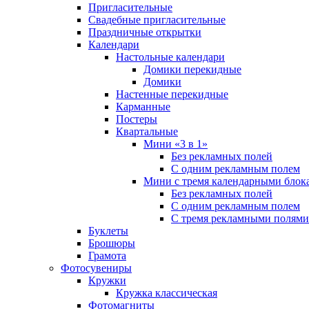
Пригласительные
Свадебные пригласительные
Праздничные открытки
Календари
Настольные календари
Домики перекидные
Домики
Настенные перекидные
Карманные
Постеры
Квартальные
Мини «3 в 1»
Без рекламных полей
С одним рекламным полем
Мини с тремя календарными блок
Без рекламных полей
С одним рекламным полем
С тремя рекламными полями
Буклеты
Брошюры
Грамота
Фотосувениры
Кружки
Кружка классическая
Фотомагниты