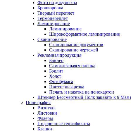
Фото на документы
Брошюровка
Твердый переплет
Термопереплет
Ламинирование
Ламинирование
Широкоформатное ламинирование
Сканирование
Сканирование документов
Сканирование чертежей
Рекламная продукция
Баннер
Самоклеящаяся пленка
Бэклит
Холст
Фотобумага
Плоттерная резка
Печать и накатка на пенокартон
Штендер Бессмертный Полк заказать к 9 Мая 
Полиграфия
Визитки
Листовки
Флаеры
Подарочные сертификаты
Бланки