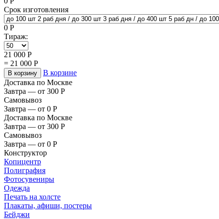
0
Р
Срок изготовления
0
Р
Тираж:
21 000
Р
=
21 000
Р
В корзине
В корзину
Доставка по Москве
Завтра — от 300
Р
Самовывоз
Завтра — от 0
Р
Доставка по Москве
Завтра — от 300
Р
Самовывоз
Завтра — от 0
Р
Конструктор
Копицентр
Полиграфия
Фотосувениры
Одежда
Печать на холсте
Плакаты, афиши, постеры
Бейджи