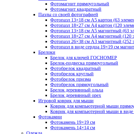
Фотомагнит прямоугольный
Фотомагнит квадратный
Пазлы со своей фотографией
Фотопазл 13×18 см А5 картон (63 элеме
Фотопазл 18×27 см А4 картон (120 элем
Фотопазл 13×18 см А5 магнитный (63 э
Фотопазл 18×27 см А4 магнитный (120 
Фотопазл 26×38 см А3 магнитный (252 
Фотопазл в виде сердца 19×19 см магни
Брелоки
Брелок для ключей ГОСНОМЕР
Брелок-подвеска прямоугольный
Фотобрелок квадратный
Фотобрелок круглый
Фотобрелок призма
Фотобрелок прямоугольный
Брелок деревянный ольха
Брелок деревянный орех
Игровой коврик для мыши
Коврик для компьютерной мыши прямо
Коврик для компьютерной мыши в виде
Фотокамни
Фотокамень 19×19 см
Фотокамень 14×14 см
Одежда