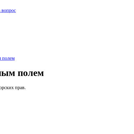
ь вопрос
м полем
мным полем
орских прав.