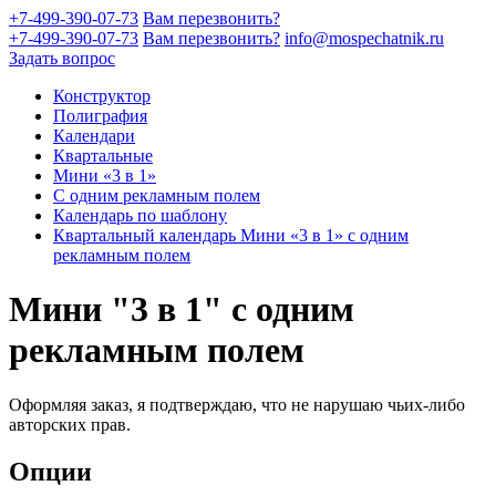
+7-499-390-07-73
Вам перезвонить?
+7-499-390-07-73
Вам перезвонить?
info@mospechatnik.ru
Задать вопрос
Конструктор
Полиграфия
Календари
Квартальные
Мини «3 в 1»
С одним рекламным полем
Календарь по шаблону
Квартальный календарь Мини «3 в 1» с одним
рекламным полем
Мини "3 в 1" с одним
рекламным полем
Оформляя заказ, я подтверждаю, что не нарушаю чьих-либо
авторских прав.
Опции