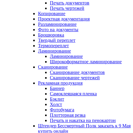
Печать документов
Печать чертежей
Копирование
Проектная документация
Разламинирование
Фото на документы
Брошюровка
Твердый переплет
Термопереплет
Ламинирование
Ламинирование
Широкоформатное ламинирование
Сканирование
Сканирование документов
Сканирование чертежей
Рекламная продукция
Баннер
Самоклеящаяся пленка
Бэклит
Холст
Фотобумага
Плоттерная резка
Печать и накатка на пенокартон
Штендер Бессмертный Полк заказать к 9 Мая
купить онлайн