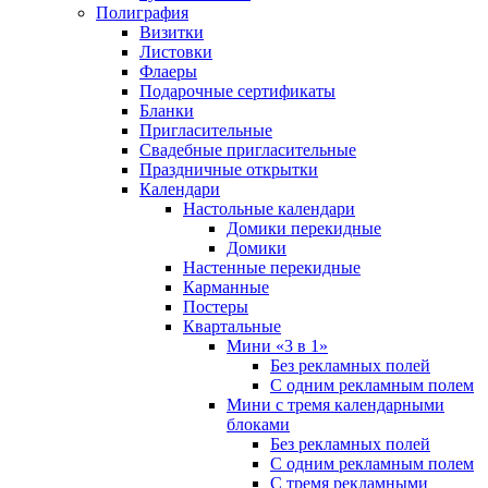
Полиграфия
Визитки
Листовки
Флаеры
Подарочные сертификаты
Бланки
Пригласительные
Свадебные пригласительные
Праздничные открытки
Календари
Настольные календари
Домики перекидные
Домики
Настенные перекидные
Карманные
Постеры
Квартальные
Мини «3 в 1»
Без рекламных полей
С одним рекламным полем
Мини с тремя календарными
блоками
Без рекламных полей
С одним рекламным полем
С тремя рекламными