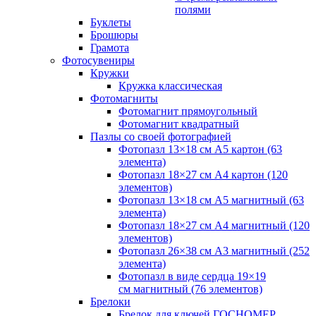
полями
Буклеты
Брошюры
Грамота
Фотосувениры
Кружки
Кружка классическая
Фотомагниты
Фотомагнит прямоугольный
Фотомагнит квадратный
Пазлы со своей фотографией
Фотопазл 13×18 см А5 картон (63
элемента)
Фотопазл 18×27 см А4 картон (120
элементов)
Фотопазл 13×18 см А5 магнитный (63
элемента)
Фотопазл 18×27 см А4 магнитный (120
элементов)
Фотопазл 26×38 см А3 магнитный (252
элемента)
Фотопазл в виде сердца 19×19
см магнитный (76 элементов)
Брелоки
Брелок для ключей ГОСНОМЕР