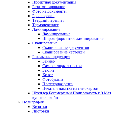
Проектная документация
Разламинирование
Фото на документы
Брошюровка
Твердый переплет
Термопереплет
Ламинирование
Ламинирование
Широкоформатное ламинирование
Сканирование
Сканирование документов
Сканирование чертежей
Рекламная продукция
Баннер
Самоклеящаяся пленка
Бэклит
Холст
Фотобумага
Плоттерная резка
Печать и накатка на пенокартон
Штендер Бессмертный Полк заказать к 9 Мая
купить онлайн
Полиграфия
Визитки
Листовки