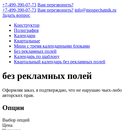
+7-499-390-07-73
Вам перезвонить?
+7-499-390-07-73
Вам перезвонить?
info@mospechatnik.ru
Задать вопрос
Конструктор
Полиграфия
Календари
Квартальные
Мини с тремя календарными блоками
Без рекламных полей
Календарь по шаблону
Квартальный календарь без рекламных полей
без рекламных полей
Оформляя заказ, я подтверждаю, что не нарушаю чьих-либо
авторских прав.
Опции
Выбор опций
Цена