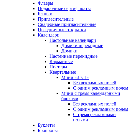
Флаеры
Подарочные сертификаты
Бланки
Пригласительные
Свадебные пригласительные
Праздничные открытки
Календари
Настольные календари
Домики перекидные
Домики
Настенные перекидные
Карманные
Постеры
Квартальные
Мини «3 в 1»
Без рекламных полей
С одним рекламным полем
Мини с тремя календарными
блоками
Без рекламных полей
С одним рекламным полем
С тремя рекламными
полями
Буклеты
Брошюры