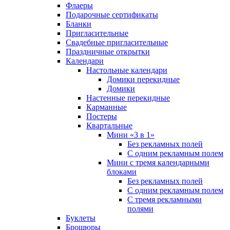
Флаеры
Подарочные сертификаты
Бланки
Пригласительные
Свадебные пригласительные
Праздничные открытки
Календари
Настольные календари
Домики перекидные
Домики
Настенные перекидные
Карманные
Постеры
Квартальные
Мини «3 в 1»
Без рекламных полей
С одним рекламным полем
Мини с тремя календарными
блоками
Без рекламных полей
С одним рекламным полем
С тремя рекламными
полями
Буклеты
Брошюры