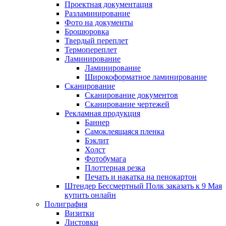
Проектная документация
Разламинирование
Фото на документы
Брошюровка
Твердый переплет
Термопереплет
Ламинирование
Ламинирование
Широкоформатное ламинирование
Сканирование
Сканирование документов
Сканирование чертежей
Рекламная продукция
Баннер
Самоклеящаяся пленка
Бэклит
Холст
Фотобумага
Плоттерная резка
Печать и накатка на пенокартон
Штендер Бессмертный Полк заказать к 9 Мая
купить онлайн
Полиграфия
Визитки
Листовки