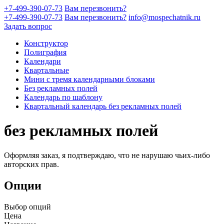
+7-499-390-07-73
Вам перезвонить?
+7-499-390-07-73
Вам перезвонить?
info@mospechatnik.ru
Задать вопрос
Конструктор
Полиграфия
Календари
Квартальные
Мини с тремя календарными блоками
Без рекламных полей
Календарь по шаблону
Квартальный календарь без рекламных полей
без рекламных полей
Оформляя заказ, я подтверждаю, что не нарушаю чьих-либо
авторских прав.
Опции
Выбор опций
Цена