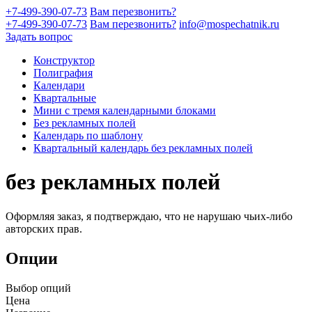
+7-499-390-07-73
Вам перезвонить?
+7-499-390-07-73
Вам перезвонить?
info@mospechatnik.ru
Задать вопрос
Конструктор
Полиграфия
Календари
Квартальные
Мини с тремя календарными блоками
Без рекламных полей
Календарь по шаблону
Квартальный календарь без рекламных полей
без рекламных полей
Оформляя заказ, я подтверждаю, что не нарушаю чьих-либо
авторских прав.
Опции
Выбор опций
Цена