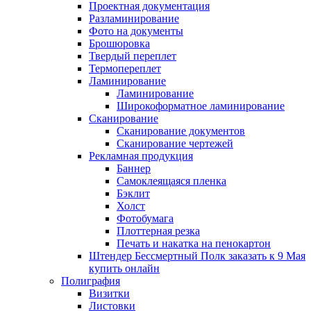
Проектная документация
Разламинирование
Фото на документы
Брошюровка
Твердый переплет
Термопереплет
Ламинирование
Ламинирование
Широкоформатное ламинирование
Сканирование
Сканирование документов
Сканирование чертежей
Рекламная продукция
Баннер
Самоклеящаяся пленка
Бэклит
Холст
Фотобумага
Плоттерная резка
Печать и накатка на пенокартон
Штендер Бессмертный Полк заказать к 9 Мая
купить онлайн
Полиграфия
Визитки
Листовки