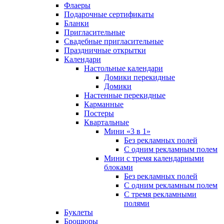
Флаеры
Подарочные сертификаты
Бланки
Пригласительные
Свадебные пригласительные
Праздничные открытки
Календари
Настольные календари
Домики перекидные
Домики
Настенные перекидные
Карманные
Постеры
Квартальные
Мини «3 в 1»
Без рекламных полей
С одним рекламным полем
Мини с тремя календарными
блоками
Без рекламных полей
С одним рекламным полем
С тремя рекламными
полями
Буклеты
Брошюры